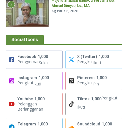
Majelis Shalawat RadioQu Bersama Ust.
3
Ahmad Dimyati, Lc., MA
Agustus 6, 2026
Social Icons
Facebook
1,000
X (Twitter)
1,000
Penggemar
Pengikut
Suka
Ikuti
Instagram
1,000
Pinterest
1,000
Pengikut
Pengikut
Ikuti
Pin
Pengikut
Youtube
1,000
Tiktok
1,000
Pelanggan
Ikuti
Berlangganan
Telegram
1,000
Soundcloud
1,000