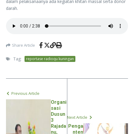
dalam pelaksanaanya ada kegiatan khitan massal serta donor
darah.
Share Article
Tag:
reportase radioqu kuningan
Previous Article
Organi
sasi
Dusun
Next Article
3
Rajada
Penga
nu,
nten