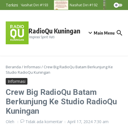
Lewati ke konten
Terkini
Nasihat Diri #193
Nasihat Diri #192
Majel
RadioQu Kuningan
Main Menu
Inspirasi Spirit Hati
Beranda
/
Informasi
/
Crew Big RadioQu Batam Berkunjung Ke
Studio RadioQu Kuningan
Informasi
Crew Big RadioQu Batam
Berkunjung Ke Studio RadioQu
Kuningan
Oleh
Tidak ada komentar
April 17, 2024
7:30 am