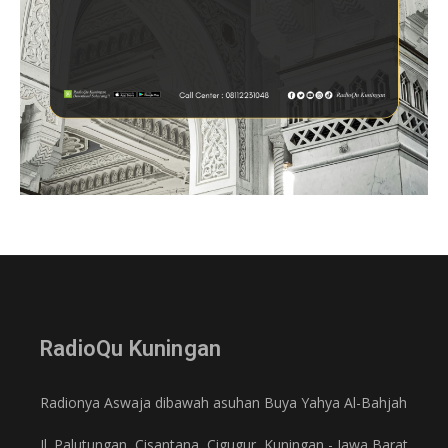
RadioQu Kuningan
Radionya Aswaja dibawah asuhan Buya Yahya Al-Bahjah
Jl. Palutungan, Cisantana, Cigugur, Kuningan - Jawa Barat