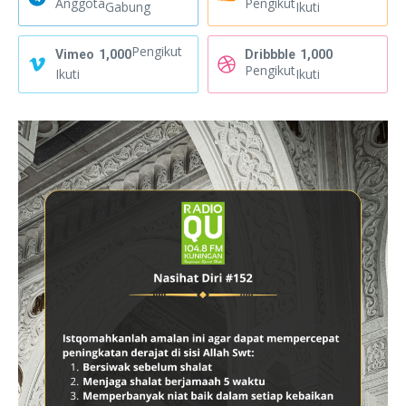
Anggota
Pengikut
Gabung
Ikuti
Pengikut
Vimeo
1,000
Dribbble
1,000
Pengikut
Ikuti
Ikuti