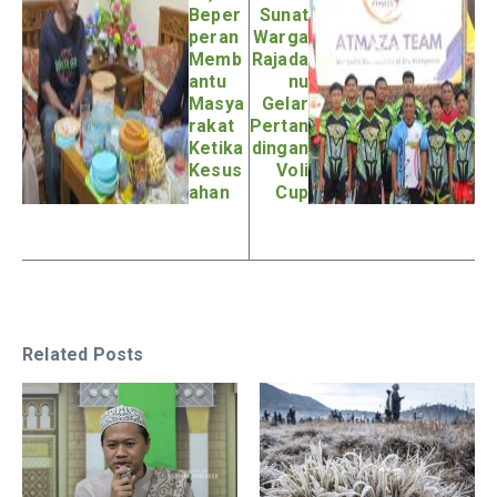
Beper
Sunat
peran
Warga
Memb
Rajada
antu
nu
Masya
Gelar
rakat
Pertan
Ketika
dingan
Kesus
Voli
ahan
Cup
Related Posts