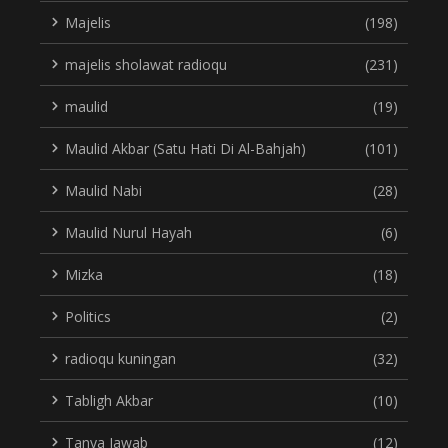
Majelis
(198)
majelis sholawat radioqu
(231)
maulid
(19)
Maulid Akbar (Satu Hati Di Al-Bahjah)
(101)
Maulid Nabi
(28)
Maulid Nurul Hayah
(6)
Mizka
(18)
Politics
(2)
radioqu kuningan
(32)
Tabligh Akbar
(10)
Tanya Jawab
(12)