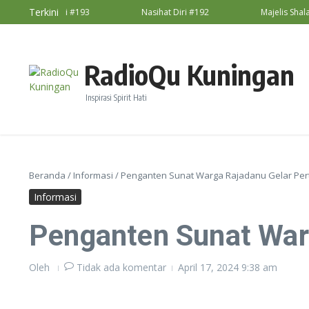
Lewati ke konten
Terkini
Nasihat Diri #193
Nasihat Diri #192
Majelis Shalaw
RadioQu Kuningan
Inspirasi Spirit Hati
Beranda
/
Informasi
/
Penganten Sunat Warga Rajadanu Gelar Pert
Informasi
Penganten Sunat Warg
Oleh
Tidak ada komentar
April 17, 2024
9:38 am