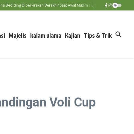
ediding Diperkirakan Berakhir Saat Awal Musim Hujan, Puncak El Nino Terj
si
Majelis
kalam ulama
Kajian
Tips & Trik
ndingan Voli Cup