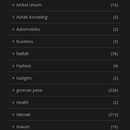
Artikel Umum
(16)
Ashab Konseling
(3)
Automobiles
(2)
Business
(3)
fadilah
(38)
Fashion
(4)
Gadgets
(2)
goresan pena
(326)
Health
(2)
Hikmah
(213)
Hukum
(10)