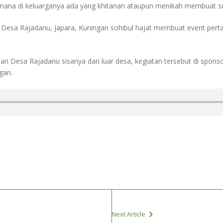
amana di keluarganya ada yang khitanan ataupun menikah membuat s
esa Rajadanu, Japara, Kuningan sohibul hajat membuat event pertan
dari Desa Rajadanu sisanya dari luar desa, kegiatan tersebut di sp
gan.
Next Article