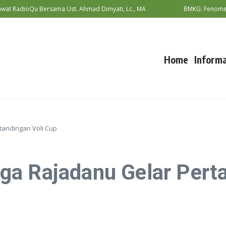
at RadioQu Bersama Ust. Ahmad Dimyati, Lc., MA
BMKG: Fenomena B
Home
Informa
andingan Voli Cup
a Rajadanu Gelar Perta