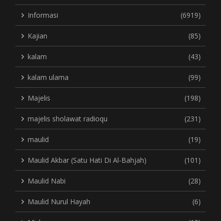
Informasi
(6919)
Kajian
(85)
kalam
(43)
kalam ulama
(99)
Majelis
(198)
majelis sholawat radioqu
(231)
maulid
(19)
Maulid Akbar (Satu Hati Di Al-Bahjah)
(101)
Maulid Nabi
(28)
Maulid Nurul Hayah
(6)