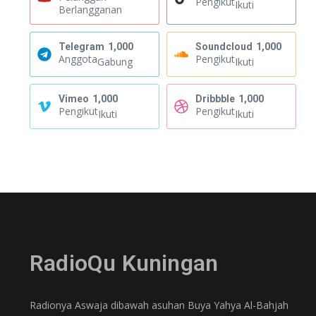
Pengikut
Ikuti
Berlangganan
Telegram
1,000
Soundcloud
1,000
Anggota
Pengikut
Gabung
Ikuti
Vimeo
1,000
Dribbble
1,000
Pengikut
Pengikut
Ikuti
Ikuti
RadioQu Kuningan
Radionya Aswaja dibawah asuhan Buya Yahya Al-Bahjah