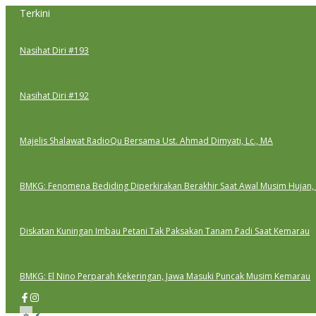
Lewati
Terkini
ke
konten
Nasihat Diri #193
Nasihat Diri #192
Majelis Shalawat RadioQu Bersama Ust. Ahmad Dimyati, Lc., MA
BMKG: Fenomena Bediding Diperkirakan Berakhir Saat Awal Musim Hujan,
Diskatan Kuningan Imbau Petani Tak Paksakan Tanam Padi Saat Kemarau
BMKG: El Nino Perparah Kekeringan, Jawa Masuki Puncak Musim Kemarau