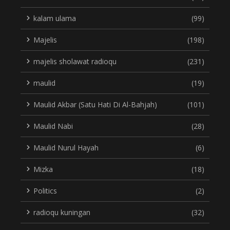
kalam ulama
(99)
Majelis
(198)
majelis sholawat radioqu
(231)
maulid
(19)
Maulid Akbar (Satu Hati Di Al-Bahjah)
(101)
Maulid Nabi
(28)
Maulid Nurul Hayah
(6)
Mizka
(18)
Politics
(2)
radioqu kuningan
(32)