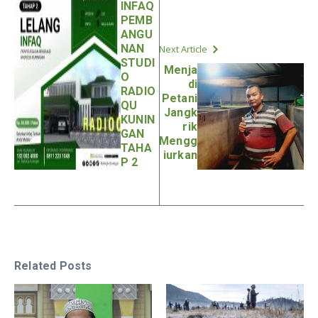
INFAQ
PEMB
ANGU
NAN
Next Article
STUDI
Menja
O
di
RADIO
Petani
QU
Jangk
KUNIN
rik
GAN
Mengg
TAHA
iurkan
P 2
Related Posts