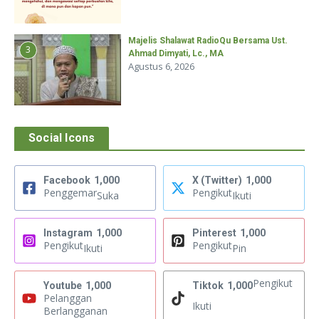
Majelis Shalawat RadioQu Bersama Ust.
3
Ahmad Dimyati, Lc., MA
Agustus 6, 2026
Social Icons
Facebook
1,000
X (Twitter)
1,000
Penggemar
Pengikut
Suka
Ikuti
Instagram
1,000
Pinterest
1,000
Pengikut
Pengikut
Ikuti
Pin
Pengikut
Youtube
1,000
Tiktok
1,000
Pelanggan
Ikuti
Berlangganan