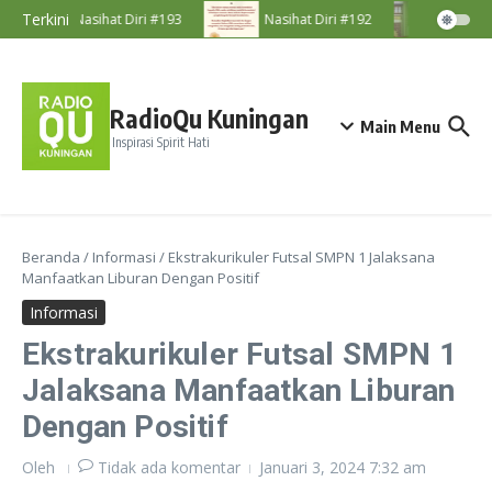
Lewati ke konten
Terkini
Nasihat Diri #193
Nasihat Diri #192
Majeli
RadioQu Kuningan
Main Menu
Inspirasi Spirit Hati
Beranda
/
Informasi
/
Ekstrakurikuler Futsal SMPN 1 Jalaksana
Manfaatkan Liburan Dengan Positif
Informasi
Ekstrakurikuler Futsal SMPN 1
Jalaksana Manfaatkan Liburan
Dengan Positif
Oleh
Tidak ada komentar
Januari 3, 2024
7:32 am