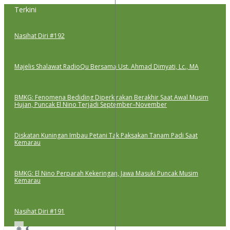
Lewati
Terkini
ke
konten
Nasihat Diri #192
Majelis Shalawat RadioQu Bersama Ust. Ahmad Dimyati, Lc., MA
BMKG: Fenomena Bediding Diperkirakan Berakhir Saat Awal Musim
Hujan, Puncak El Nino Terjadi September–November
Diskatan Kuningan Imbau Petani Tak Paksakan Tanam Padi Saat
Kemarau
BMKG: El Nino Perparah Kekeringan, Jawa Masuki Puncak Musim
Kemarau
Nasihat Diri #191