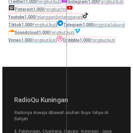
Pengikut
Ikuti
Pengikut
Ikuti
(Twitter)
1,000
Instagram
1,000
Pengikut
Pin
Pinterest
1,000
Pelanggan
Berlangganan
Youtube
1,000
Pengikut
Ikuti
Anggota
Gabung
Tiktok
1,000
Telegram
1,000
Pengikut
Ikuti
Soundcloud
1,000
Pengikut
Ikuti
Pengikut
Ikuti
Vimeo
1,000
Dribbble
1,000
RadioQu Kuningan
Radionya Aswaja dibawah asuhan Buya Yahya Al-
Bahjah
Jl. Palutungan, Cisantana, Cigugur, Kuningan - Jawa