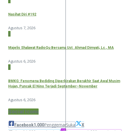
1
Nasihat Diri #192
Agustus 7, 2026
2
Majelis Shalawat RadioQu Bersama Ust. Ahmad Dimyati, Lc., MA
Agustus 6, 2026
3
BMKG: Fenomena Bediding Diperkirakan Berakhir Saat Awal Musim
Hujan, Puncak El Nino Terjadi September–November
Agustus 6, 2026
Social Icons
Penggemar
Suka
Facebook
1,000
X