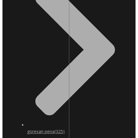
goresan pena
(325)