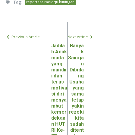
Tag:
reportase radioqu kuningan
Previous Article
Next Article
Jadila
Banya
h Anak
k
muda
Sainga
yang
n
mandir
Dibida
i dan
ng
terus
Usaha
motiva
yang
si diri
sama
menya
tetap
mbut
yakin
kemer
rezeki
dekaa
kita
n HUT
sudah
RI Ke-
ditent