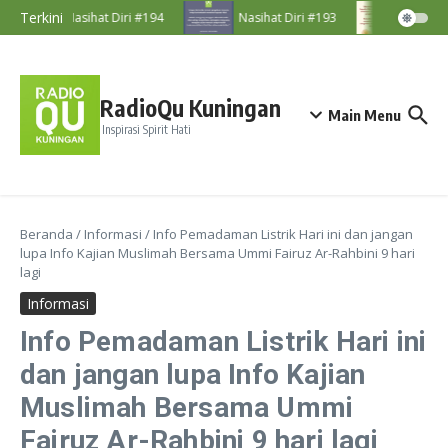
Lewati ke konten
Terkini
Nasihat Diri #194
Nasihat Diri #193
Nasihat
RadioQu Kuningan
Main Menu
Inspirasi Spirit Hati
Beranda
/
Informasi
/
Info Pemadaman Listrik Hari ini dan jangan
lupa Info Kajian Muslimah Bersama Ummi Fairuz Ar-Rahbini 9 hari
lagi
Informasi
Info Pemadaman Listrik Hari ini
dan jangan lupa Info Kajian
Muslimah Bersama Ummi
Fairuz Ar-Rahbini 9 hari lagi