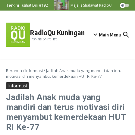
Lewati ke konten
Terkini
Nasihat Diri #192
Majelis Shalawat RadioQu Bersama Ust
RadioQu Kuningan
Main Menu
Inspirasi Spirit Hati
Beranda
/
Informasi
/
Jadilah Anak muda yang mandiri dan terus
motivasi diri menyambut kemerdekaan HUT RI Ke-77
Informasi
Jadilah Anak muda yang
mandiri dan terus motivasi diri
menyambut kemerdekaan HUT
RI Ke-77