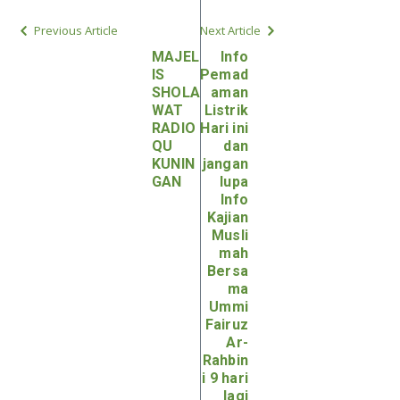
Previous Article
Next Article
‌MAJEL
Info
IS
Pemad
SHOLA
aman
WAT
Listrik
RADIO
Hari ini
QU
dan
KUNIN
jangan
GAN
lupa
Info
Kajian
Musli
mah
Bersa
ma
Ummi
Fairuz
Ar-
Rahbin
i 9 hari
lagi