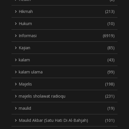
Hikmah
(213)
Hukum
(10)
Informasi
(6919)
Kajian
(85)
kalam
(43)
kalam ulama
(99)
Majelis
(198)
majelis sholawat radioqu
(231)
maulid
(19)
Maulid Akbar (Satu Hati Di Al-Bahjah)
(101)