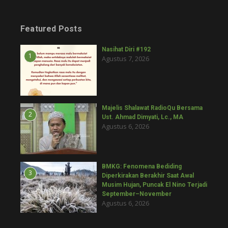
Featured Posts
Nasihat Diri #192
1
Agustus 7, 2026
Majelis Shalawat RadioQu Bersama
2
Ust. Ahmad Dimyati, Lc., MA
Agustus 6, 2026
BMKG: Fenomena Bediding
3
Diperkirakan Berakhir Saat Awal
Musim Hujan, Puncak El Nino Terjadi
September–November
Agustus 6, 2026