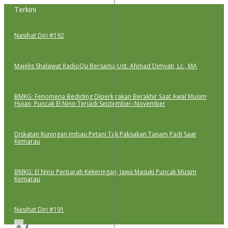
Lewati
Terkini
ke
konten
Nasihat Diri #192
Majelis Shalawat RadioQu Bersama Ust. Ahmad Dimyati, Lc., MA
BMKG: Fenomena Bediding Diperkirakan Berakhir Saat Awal Musim
Hujan, Puncak El Nino Terjadi September–November
Diskatan Kuningan Imbau Petani Tak Paksakan Tanam Padi Saat
Kemarau
BMKG: El Nino Perparah Kekeringan, Jawa Masuki Puncak Musim
Kemarau
Nasihat Diri #191