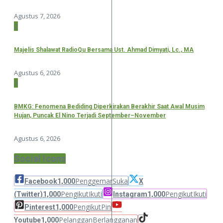
Agustus 7, 2026
2
Majelis Shalawat RadioQu Bersama Ust. Ahmad Dimyati, Lc., MA
Agustus 6, 2026
3
BMKG: Fenomena Bediding Diperkirakan Berakhir Saat Awal Musim
Hujan, Puncak El Nino Terjadi September–November
Agustus 6, 2026
Social Icons
Penggemar
Suka
Facebook
1,000
X
Pengikut
Ikuti
Pengikut
Ikuti
(Twitter)
1,000
Instagram
1,000
Pengikut
Pin
Pinterest
1,000
Pelanggan
Berlangganan
Youtube
1,000