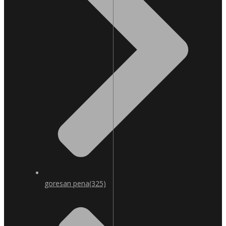
goresan pena
(325)