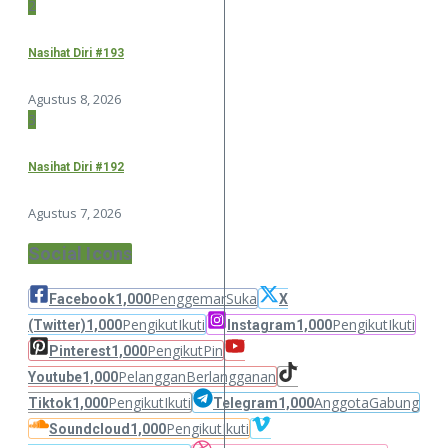
2
Nasihat Diri #193
Agustus 8, 2026
3
Nasihat Diri #192
Agustus 7, 2026
Social Icons
Penggemar
Suka
Facebook
1,000
X
Pengikut
Ikuti
Pengikut
Ikuti
(Twitter)
1,000
Instagram
1,000
Pengikut
Pin
Pinterest
1,000
Pelanggan
Berlangganan
Youtube
1,000
Pengikut
Ikuti
Anggota
Gabung
Tiktok
1,000
Telegram
1,000
Pengikut
Ikuti
Soundcloud
1,000