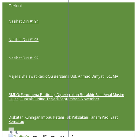
Lewati
Terkini
ke
konten
Nasihat Diri #194
Nasihat Diri #193
Nasihat Diri #192
Majelis Shalawat RadioQu Bersama Ust. Ahmad Dimyati, Lc., MA
BMKG: Fenomena Bediding Diperkirakan Berakhir Saat Awal Musim
Hujan, Puncak El Nino Terjadi September–November
Diskatan Kuningan Imbau Petani Tak Paksakan Tanam Padi Saat
Kemarau