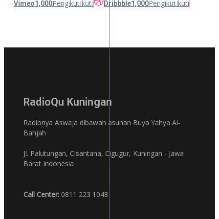
Pengikut
Ikuti
Pengikut
Ikuti
Vimeo
1,000
Dribbble
1,000
RadioQu Kuningan
Radionya Aswaja dibawah asuhan Buya Yahya Al-
Bahjah
Jl. Palutungan, Cisantana, Cigugur, Kuningan - Jawa
Barat Indonesia
Call Center:
0811 223 1048