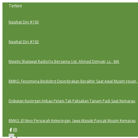
Lewati
Terkini
ke
konten
Nasihat Diri #193
Nasihat Diri #192
Majelis Shalawat RadioQu Bersama Ust. Ahmad Dimyati, Lc., MA
BMKG: Fenomena Bediding Diperkirakan Berakhir Saat Awal Musim Hujan,
Diskatan Kuningan Imbau Petani Tak Paksakan Tanam Padi Saat Kemarau
BMKG: El Nino Perparah Kekeringan, Jawa Masuki Puncak Musim Kemarau