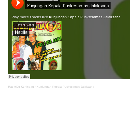
RadioQu Kuningan
·
Kunjungan Kepala Puskesamas Jalaksana