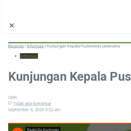
Beranda
/
Informasi
/
Kunjungan Kepala Puskesmas Jalaksana
Informasi
Kunjungan Kepala Pu
Oleh
Tidak ada komentar
September 4, 2020
9:52 am