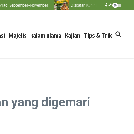
di September–November
Diskatan Kuningan Imbau Petani Tak Paks
si
Majelis
kalam ulama
Kajian
Tips & Trik
an yang digemari