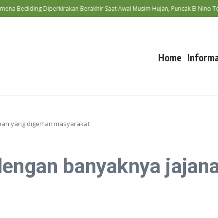
ediding Diperkirakan Berakhir Saat Awal Musim Hujan, Puncak El Nino Terja
Home
Informa
nan yang digemari masyarakat
dengan banyaknya jajan