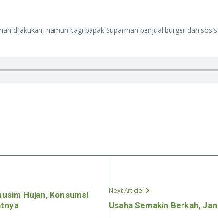
h dilakukan, namun bagi bapak Suparman penjual burger dan sosis bak
Next Article
usim Hujan, Konsumsi
atnya
Usaha Semakin Berkah, Jan