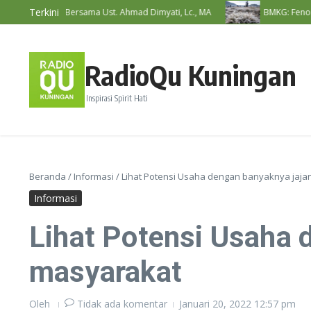
Lewati ke konten
Terkini
at RadioQu Bersama Ust. Ahmad Dimyati, Lc., MA
BMKG: Fenomena B
RadioQu Kuningan
Inspirasi Spirit Hati
Beranda
/
Informasi
/
Lihat Potensi Usaha dengan banyaknya jaja
Informasi
Lihat Potensi Usaha 
masyarakat
Oleh
Tidak ada komentar
Januari 20, 2022
12:57 pm