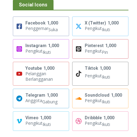
Social Icons
Facebook
1,000
X (Twitter)
1,000
Penggemar
Pengikut
Suka
Ikuti
Instagram
1,000
Pinterest
1,000
Pengikut
Pengikut
Ikuti
Pin
Youtube
1,000
Tiktok
1,000
Pelanggan
Pengikut
Ikuti
Berlangganan
Telegram
1,000
Soundcloud
1,000
Anggota
Pengikut
Gabung
Ikuti
Vimeo
1,000
Dribbble
1,000
Pengikut
Pengikut
Ikuti
Ikuti