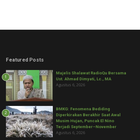
Featured Posts
Majelis Shalawat RadioQu Bersama
1
Ust. Ahmad Dimyati, Lc., MA
Agustus 6, 2026
BMKG: Fenomena Bediding
2
Diperkirakan Berakhir Saat Awal
Musim Hujan, Puncak El Nino
Terjadi September–November
Agustus 6, 2026