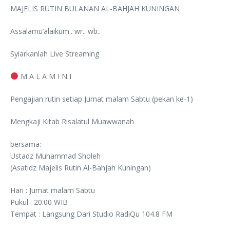
MAJELIS RUTIN BULANAN AL-BAHJAH KUNINGAN
Assalamu’alaikum.. wr.. wb..
Syiarkanlah Live Streaming
M A L A M I N I
Pengajian rutin setiap Jumat malam Sabtu (pekan ke-1)
Mengkaji Kitab Risalatul Muawwanah
bersama:
Ustadz Muhammad Sholeh
(Asatidz Majelis Rutin Al-Bahjah Kuningan)
Hari : Jumat malam Sabtu
Pukul : 20.00 WIB
Tempat : Langsung Dari Studio RadiQu 104.8 FM