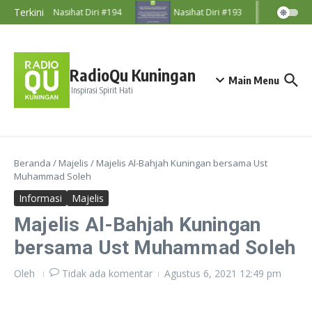
Lewati ke konten
Terkini
Nasihat Diri #194
Nasihat Diri #193
Nasih
RadioQu Kuningan
Main Menu
Inspirasi Spirit Hati
Beranda
/
Majelis
/
Majelis Al-Bahjah Kuningan bersama Ust
Muhammad Soleh
Informasi
Majelis
Majelis Al-Bahjah Kuningan
bersama Ust Muhammad Soleh
Oleh
Tidak ada komentar
Agustus 6, 2021
12:49 pm