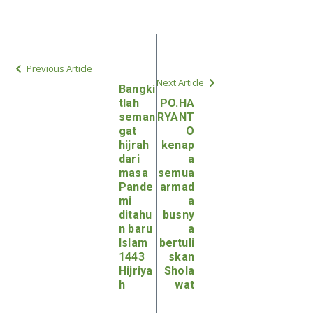
Previous Article
Next Article
Bangki
tlah
PO.HA
seman
RYANT
gat
O
hijrah
kenap
dari
a
masa
semua
Pande
armad
mi
a
ditahu
busny
n baru
a
Islam
bertuli
1443
skan
Hijriya
Shola
h
wat