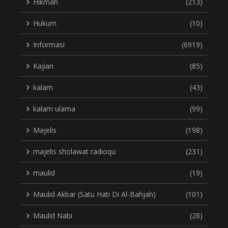
Hikmah
(213)
Hukum
(10)
Informasi
(6919)
Kajian
(85)
kalam
(43)
kalam ulama
(99)
Majelis
(198)
majelis sholawat radioqu
(231)
maulid
(19)
Maulid Akbar (Satu Hati Di Al-Bahjah)
(101)
Maulid Nabi
(28)