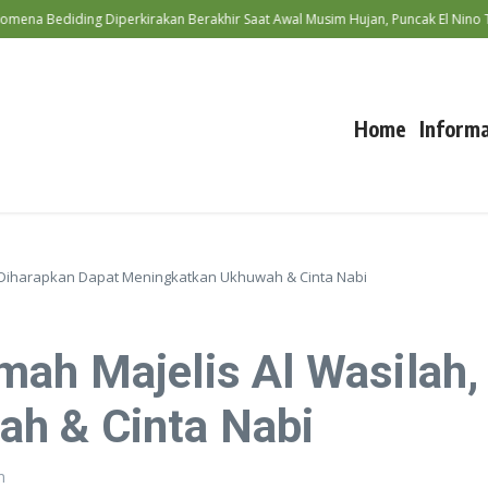
diding Diperkirakan Berakhir Saat Awal Musim Hujan, Puncak El Nino Terjad
Home
Informa
, Diharapkan Dapat Meningkatkan Ukhuwah & Cinta Nabi
ah Majelis Al Wasilah,
h & Cinta Nabi
m