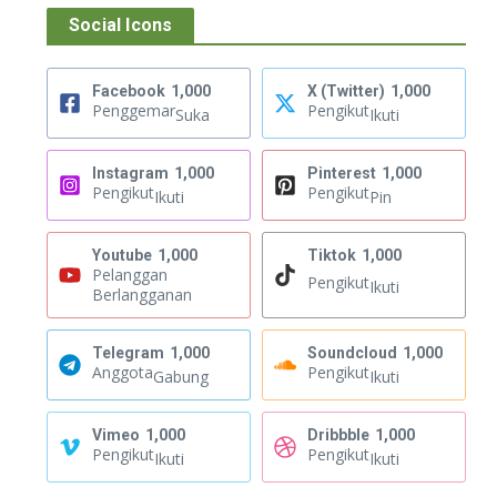
Social Icons
Facebook
1,000
X (Twitter)
1,000
Penggemar
Pengikut
Suka
Ikuti
Instagram
1,000
Pinterest
1,000
Pengikut
Pengikut
Ikuti
Pin
Youtube
1,000
Tiktok
1,000
Pelanggan
Pengikut
Ikuti
Berlangganan
Telegram
1,000
Soundcloud
1,000
Anggota
Pengikut
Gabung
Ikuti
Vimeo
1,000
Dribbble
1,000
Pengikut
Pengikut
Ikuti
Ikuti