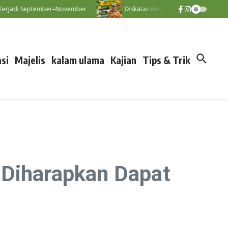
i September–November
Diskatan Kuningan Imbau Petani Tak Paksak
si
Majelis
kalam ulama
Kajian
Tips & Trik
 Diharapkan Dapat