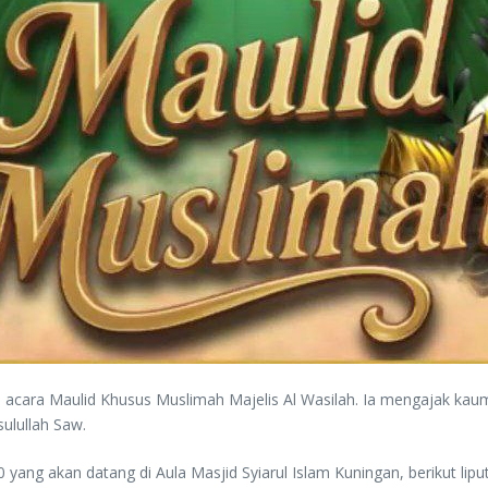
di acara Maulid Khusus Muslimah Majelis Al Wasilah. Ia mengajak ka
ulullah Saw.
yang akan datang di Aula Masjid Syiarul Islam Kuningan, berikut lip