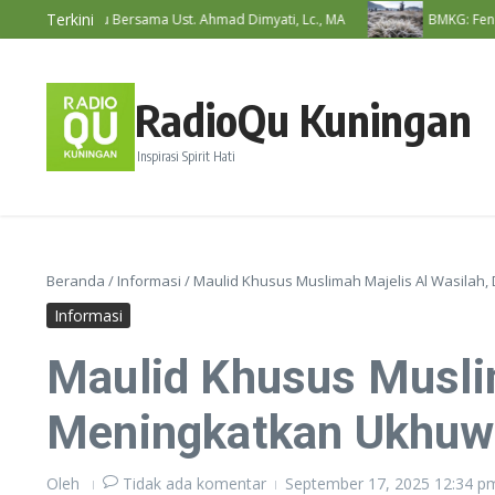
Lewati ke konten
Terkini
t RadioQu Bersama Ust. Ahmad Dimyati, Lc., MA
BMKG: Fenomena Be
RadioQu Kuningan
Inspirasi Spirit Hati
Beranda
/
Informasi
/
Maulid Khusus Muslimah Majelis Al Wasilah
Informasi
Maulid Khusus Muslim
Meningkatkan Ukhuwa
Oleh
Tidak ada komentar
September 17, 2025
12:34 p