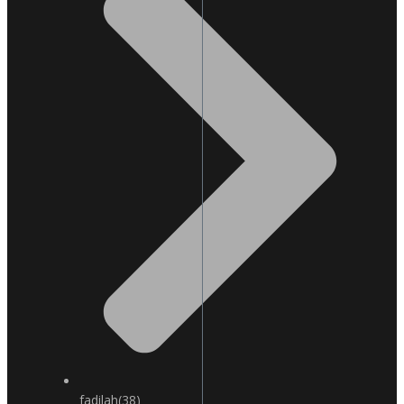
fadilah
(38)