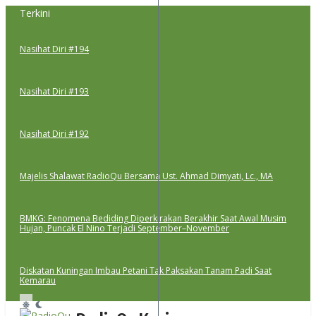
Lewati
Terkini
ke
konten
Nasihat Diri #194
Nasihat Diri #193
Nasihat Diri #192
Majelis Shalawat RadioQu Bersama Ust. Ahmad Dimyati, Lc., MA
BMKG: Fenomena Bediding Diperkirakan Berakhir Saat Awal Musim
Hujan, Puncak El Nino Terjadi September–November
Diskatan Kuningan Imbau Petani Tak Paksakan Tanam Padi Saat
Kemarau