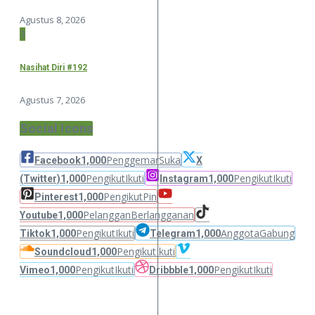
Agustus 8, 2026
3
Nasihat Diri #192
Agustus 7, 2026
Social Icons
Penggemar
Suka
Facebook
1,000
X
Pengikut
Ikuti
Pengikut
Ikuti
(Twitter)
1,000
Instagram
1,000
Pengikut
Pin
Pinterest
1,000
Pelanggan
Berlangganan
Youtube
1,000
Pengikut
Ikuti
Anggota
Gabung
Tiktok
1,000
Telegram
1,000
Pengikut
Ikuti
Soundcloud
1,000
Pengikut
Ikuti
Pengikut
Ikuti
Vimeo
1,000
Dribbble
1,000