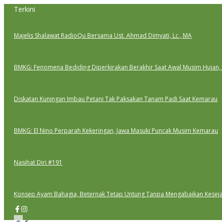
Lewati
Terkini
ke
konten
Majelis Shalawat RadioQu Bersama Ust. Ahmad Dimyati, Lc., MA
BMKG: Fenomena Bediding Diperkirakan Berakhir Saat Awal Musim Hujan,
Diskatan Kuningan Imbau Petani Tak Paksakan Tanam Padi Saat Kemarau
BMKG: El Nino Perparah Kekeringan, Jawa Masuki Puncak Musim Kemarau
Nasihat Diri #191
Konsep Ayam Bahagia, Beternak Tetap Untung Tanpa Mengabaikan Kesej