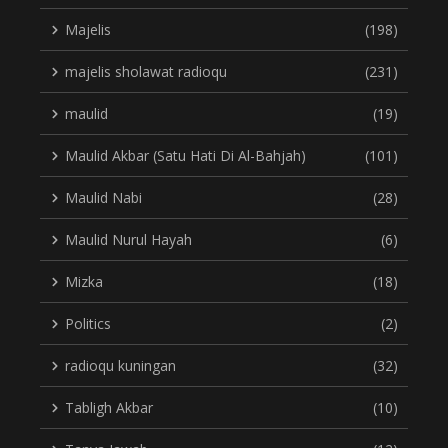
Majelis
(198)
majelis sholawat radioqu
(231)
maulid
(19)
Maulid Akbar (Satu Hati Di Al-Bahjah)
(101)
Maulid Nabi
(28)
Maulid Nurul Hayah
(6)
Mizka
(18)
Politics
(2)
radioqu kuningan
(32)
Tabligh Akbar
(10)