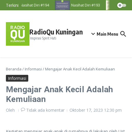
Lewati ke konten
Terkini
Nasihat Diri #194
Nasihat Diri #193
Nasiha
RadioQu Kuningan
Main Menu
Inspirasi Spirit Hati
Beranda
/
Informasi
/
Mengajar Anak Kecil Adalah Kemuliaan
Informasi
Mengajar Anak Kecil Adalah
Kemuliaan
Oleh
Tidak ada komentar
Oktober 17, 2023
12:30 pm
Kegiatan mengajar anak-anak di rumahnya di lakukan oleh Ust.