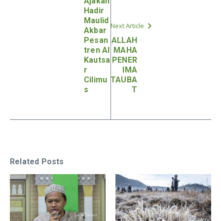
Ajakan
Hadir
Maulid
Next Article
Akbar
Pesan
ALLAH
tren Al
MAHA
Kautsa
PENER
r
IMA
Cilimu
TAUBA
s
T
Related Posts