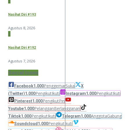
2
Nasihat Diri #193
Agustus 8, 2026
3
Nasihat Diri #192
Agustus 7, 2026
Social Icons
Penggemar
Suka
Facebook
1,000
X
Pengikut
Ikuti
Pengikut
Ikuti
(Twitter)
1,000
Instagram
1,000
Pengikut
Pin
Pinterest
1,000
Pelanggan
Berlangganan
Youtube
1,000
Pengikut
Ikuti
Anggota
Gabung
Tiktok
1,000
Telegram
1,000
Pengikut
Ikuti
Soundcloud
1,000