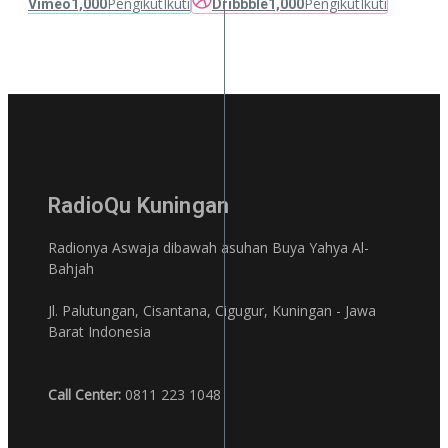
Pengikut
Ikuti
Pengikut
Ikuti
Vimeo
1,000
Dribbble
1,000
RadioQu Kuningan
Radionya Aswaja dibawah asuhan Buya Yahya Al-
Bahjah
Jl. Palutungan, Cisantana, Cigugur, Kuningan - Jawa
Barat Indonesia
Call Center:
0811 223 1048