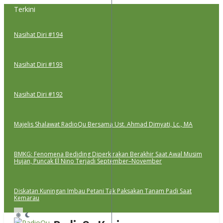
Lewati
Terkini
ke
konten
Nasihat Diri #194
Nasihat Diri #193
Nasihat Diri #192
Majelis Shalawat RadioQu Bersama Ust. Ahmad Dimyati, Lc., MA
BMKG: Fenomena Bediding Diperkirakan Berakhir Saat Awal Musim
Hujan, Puncak El Nino Terjadi September–November
Diskatan Kuningan Imbau Petani Tak Paksakan Tanam Padi Saat
Kemarau