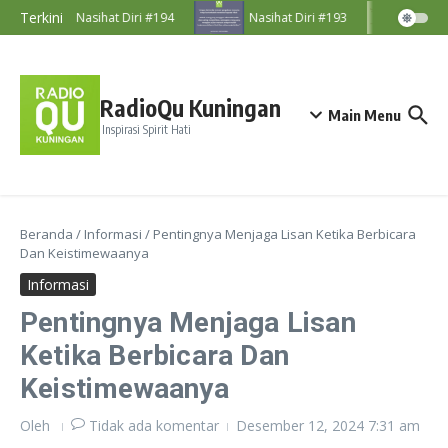
Lewati ke konten
Terkini
Nasihat Diri #194
Nasihat Diri #193
Nasih
RadioQu Kuningan
Main Menu
Inspirasi Spirit Hati
Beranda
/
Informasi
/
Pentingnya Menjaga Lisan Ketika Berbicara
Dan Keistimewaanya
Informasi
Pentingnya Menjaga Lisan
Ketika Berbicara Dan
Keistimewaanya
Oleh
Tidak ada komentar
Desember 12, 2024
7:31 am