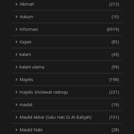
Hikmah
(213)
Hukum
(10)
Informasi
(6919)
Kajian
(85)
kalam
(43)
kalam ulama
(99)
Majelis
(198)
majelis sholawat radioqu
(231)
maulid
(19)
Maulid Akbar (Satu Hati Di Al-Bahjah)
(101)
Maulid Nabi
(28)