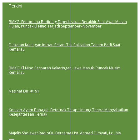
Lewati
Terkini
ke
konten
BMKG: Fenomena Bediding Diperkirakan Berakhir Saat Awal Musim
Hujan, Puncak El Nino Terjadi September–November
Diskatan Kuningan Imbau Petani Tak Paksakan Tanam Padi Saat
Kemarau
BMKG: El Nino Perparah Kekeringan, Jawa Masuki Puncak Musim
Kemarau
Nasihat Diri #191
Konsep Ayam Bahagia, Beternak Tetap Untung Tanpa Mengabaikan
Kesejahteraan Ternak
Majelis Sholawat RadioQu Bersama Ust. Ahmad Dimyati, Lc., MA