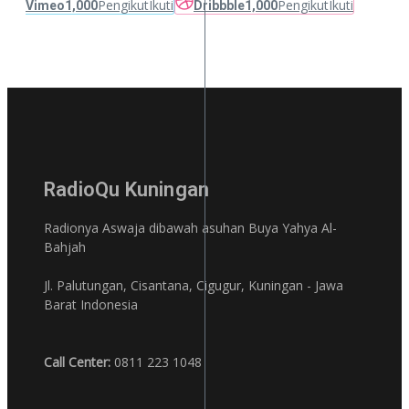
Pengikut
Ikuti
Pengikut
Ikuti
Vimeo
1,000
Dribbble
1,000
RadioQu Kuningan
Radionya Aswaja dibawah asuhan Buya Yahya Al-
Bahjah
Jl. Palutungan, Cisantana, Cigugur, Kuningan - Jawa
Barat Indonesia
Call Center:
0811 223 1048