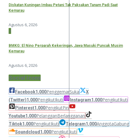
Diskatan Kuningan Imbau Petani Tak Paksakan Tanam Padi Saat
Kemarau
Agustus 6, 2026
3
BMKG: El Nino Perparah Kekeringan, Jawa Masuki Puncak Musim
Kemarau
Agustus 6, 2026
Social Icons
Penggemar
Suka
Facebook
1,000
X
Pengikut
Ikuti
Pengikut
Ikuti
(Twitter)
1,000
Instagram
1,000
Pengikut
Pin
Pinterest
1,000
Pelanggan
Berlangganan
Youtube
1,000
Pengikut
Ikuti
Anggota
Gabung
Tiktok
1,000
Telegram
1,000
Pengikut
Ikuti
Soundcloud
1,000