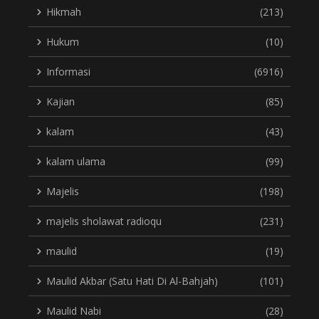
Hikmah
(213)
Hukum
(10)
Informasi
(6916)
Kajian
(85)
kalam
(43)
kalam ulama
(99)
Majelis
(198)
majelis sholawat radioqu
(231)
maulid
(19)
Maulid Akbar (Satu Hati Di Al-Bahjah)
(101)
Maulid Nabi
(28)