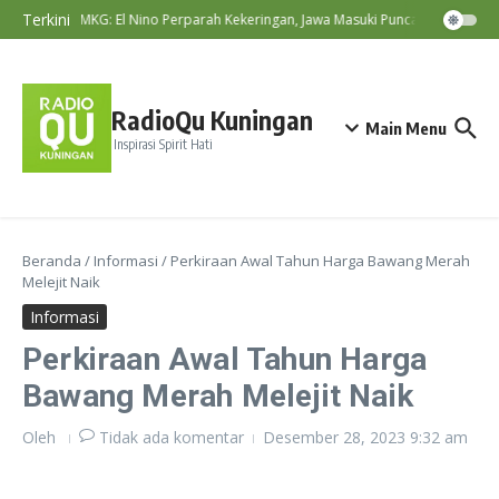
Lewati ke konten
Terkini
BMKG: El Nino Perparah Kekeringan, Jawa Masuki Puncak Musim Kem
RadioQu Kuningan
Main Menu
Inspirasi Spirit Hati
Beranda
/
Informasi
/
Perkiraan Awal Tahun Harga Bawang Merah
Melejit Naik
Informasi
Perkiraan Awal Tahun Harga
Bawang Merah Melejit Naik
Oleh
Tidak ada komentar
Desember 28, 2023
9:32 am