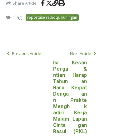
Share Article
Tag:
reportase radioqu kuningan
Previous Article
Next Article
Isi
Kesan
Perga
&
ntian
Harap
Tahun
an
Baru
Kegiat
Denga
an
n
Prakte
Mengh
k
adiri
Kerja
Malam
Lapan
Cinta
gan
Rasul
(PKL)