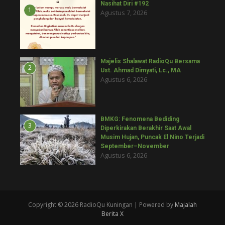
Nasihat Diri #192
1
Agustus 7, 2026
Majelis Shalawat RadioQu Bersama
2
Ust. Ahmad Dimyati, Lc., MA
Agustus 6, 2026
BMKG: Fenomena Bediding
3
Diperkirakan Berakhir Saat Awal
Musim Hujan, Puncak El Nino Terjadi
September–November
Agustus 6, 2026
Copyright © 2026 RadioQu Kuningan | Powered by
Majalah
Berita X