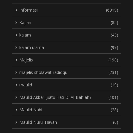
Informasi
(6919)
Kajian
(85)
kalam
(43)
kalam ulama
(99)
Majelis
(198)
majelis sholawat radioqu
(231)
maulid
(19)
Maulid Akbar (Satu Hati Di Al-Bahjah)
(101)
Maulid Nabi
(28)
Maulid Nurul Hayah
(6)