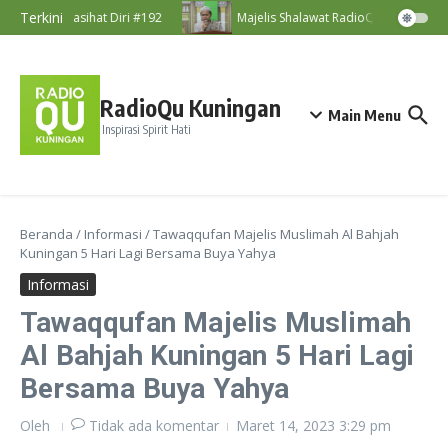
Lewati ke konten
Terkini
Nasihat Diri #192
Majelis Shalawat RadioQu Bersama Ust
RadioQu Kuningan
Main Menu
Inspirasi Spirit Hati
Beranda
/
Informasi
/
Tawaqqufan Majelis Muslimah Al Bahjah
Kuningan 5 Hari Lagi Bersama Buya Yahya
Informasi
Tawaqqufan Majelis Muslimah
Al Bahjah Kuningan 5 Hari Lagi
Bersama Buya Yahya
Oleh
Tidak ada komentar
Maret 14, 2023
3:29 pm