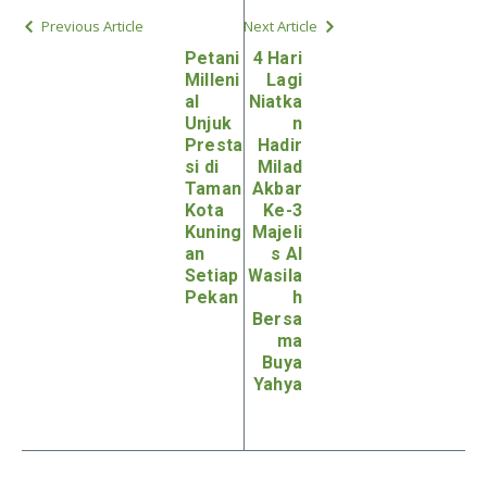
Previous Article
Next Article
Petani
4 Hari
Milleni
Lagi
al
Niatka
Unjuk
n
Presta
Hadir
si di
Milad
Taman
Akbar
Kota
Ke-3
Kuning
Majeli
an
s Al
Setiap
Wasila
Pekan
h
Bersa
ma
Buya
Yahya