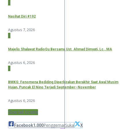
1
Nasihat Diri #192
Agustus 7, 2026
2
Majelis Shalawat RadioQu Bersama Ust. Ahmad Dimyati, Lc., MA
Agustus 6, 2026
3
BMKG: Fenomena Bediding Diperkirakan Berakhir Saat Awal Musim
Hujan, Puncak El Nino Terjadi September–November
Agustus 6, 2026
Social Icons
Penggemar
Suka
Facebook
1,000
X