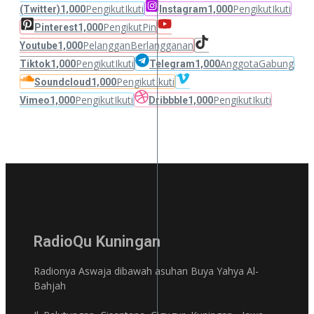
Pengikut
Ikuti
Pengikut
Ikuti
(Twitter)
1,000
Instagram
1,000
Pengikut
Pin
Pinterest
1,000
Pelanggan
Berlangganan
Youtube
1,000
Pengikut
Ikuti
Anggota
Gabung
Tiktok
1,000
Telegram
1,000
Pengikut
Ikuti
Soundcloud
1,000
Pengikut
Ikuti
Pengikut
Ikuti
Vimeo
1,000
Dribbble
1,000
RadioQu Kuningan
Radionya Aswaja dibawah asuhan Buya Yahya Al-
Bahjah