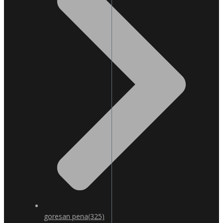
goresan pena
(325)