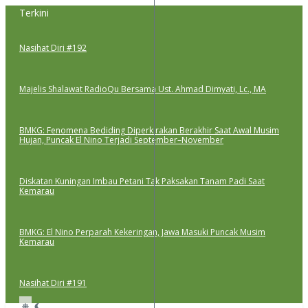
Lewati
Terkini
ke
konten
Nasihat Diri #192
Majelis Shalawat RadioQu Bersama Ust. Ahmad Dimyati, Lc., MA
BMKG: Fenomena Bediding Diperkirakan Berakhir Saat Awal Musim
Hujan, Puncak El Nino Terjadi September–November
Diskatan Kuningan Imbau Petani Tak Paksakan Tanam Padi Saat
Kemarau
BMKG: El Nino Perparah Kekeringan, Jawa Masuki Puncak Musim
Kemarau
Nasihat Diri #191