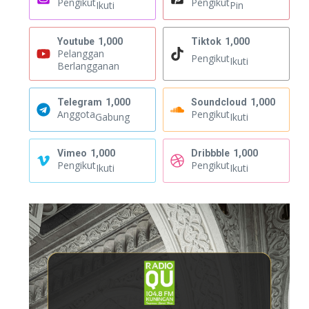
Pengikut
Pengikut
Ikuti
Pin
Youtube
1,000
Tiktok
1,000
Pelanggan
Pengikut
Ikuti
Berlangganan
Telegram
1,000
Soundcloud
1,000
Anggota
Pengikut
Gabung
Ikuti
Vimeo
1,000
Dribbble
1,000
Pengikut
Pengikut
Ikuti
Ikuti