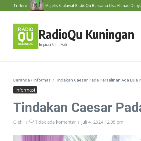
Lewati ke konten
Terkini
#192
Majelis Shalawat RadioQu Bersama Ust. Ahmad Dimyati, Lc., 
RadioQu Kuningan
Inspirasi Spirit Hati
Beranda
/
Informasi
/
Tindakan Caesar Pada Persalinan Ada Dua I
Informasi
Tindakan Caesar Pada
Oleh
Tidak ada komentar
Juli 4, 2024
12:35 pm