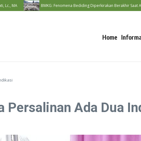
MA
BMKG: Fenomena Bediding Diperkirakan Berakhir Saat Awal Mus
Home
Informa
ndikasi
 Persalinan Ada Dua In