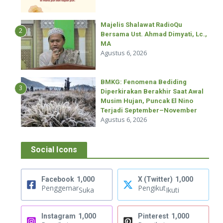
Majelis Shalawat RadioQu
2
Bersama Ust. Ahmad Dimyati, Lc.,
MA
Agustus 6, 2026
BMKG: Fenomena Bediding
3
Diperkirakan Berakhir Saat Awal
Musim Hujan, Puncak El Nino
Terjadi September–November
Agustus 6, 2026
Social Icons
Facebook
1,000
X (Twitter)
1,000
Penggemar
Pengikut
Suka
Ikuti
Instagram
1,000
Pinterest
1,000