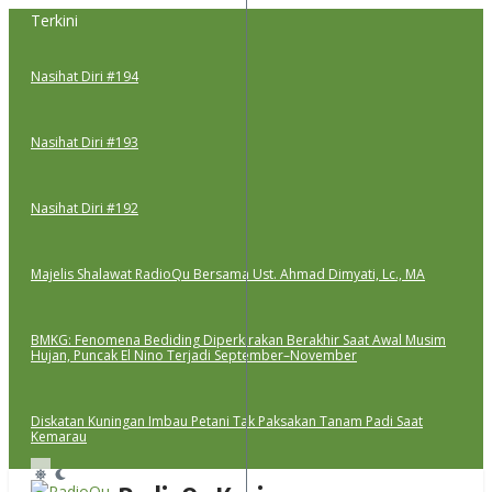
Lewati
Terkini
ke
konten
Nasihat Diri #194
Nasihat Diri #193
Nasihat Diri #192
Majelis Shalawat RadioQu Bersama Ust. Ahmad Dimyati, Lc., MA
BMKG: Fenomena Bediding Diperkirakan Berakhir Saat Awal Musim
Hujan, Puncak El Nino Terjadi September–November
Diskatan Kuningan Imbau Petani Tak Paksakan Tanam Padi Saat
Kemarau