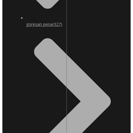
goresan pena
(327)