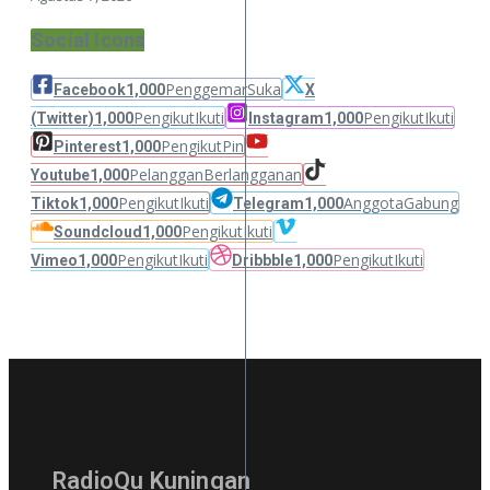
Social Icons
Penggemar
Suka
Facebook
1,000
X
Pengikut
Ikuti
Pengikut
Ikuti
(Twitter)
1,000
Instagram
1,000
Pengikut
Pin
Pinterest
1,000
Pelanggan
Berlangganan
Youtube
1,000
Pengikut
Ikuti
Anggota
Gabung
Tiktok
1,000
Telegram
1,000
Pengikut
Ikuti
Soundcloud
1,000
Pengikut
Ikuti
Pengikut
Ikuti
Vimeo
1,000
Dribbble
1,000
RadioQu Kuningan