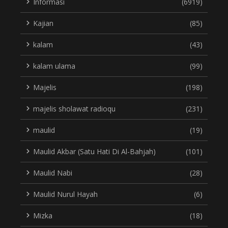
Informasi
(6919)
Kajian
(85)
kalam
(43)
kalam ulama
(99)
Majelis
(198)
majelis sholawat radioqu
(231)
maulid
(19)
Maulid Akbar (Satu Hati Di Al-Bahjah)
(101)
Maulid Nabi
(28)
Maulid Nurul Hayah
(6)
Mizka
(18)