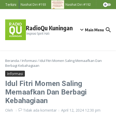
Lewati ke konten
Terkini
Nasihat Diri #193
Nasihat Diri #192
Maje
RadioQu Kuningan
Main Menu
Inspirasi Spirit Hati
Beranda
/
Informasi
/
Idul Fitri Momen Saling Memaafkan Dan
Berbagi Kebahagiaan
Informasi
Idul Fitri Momen Saling
Memaafkan Dan Berbagi
Kebahagiaan
Oleh
Tidak ada komentar
April 12, 2024
12:30 pm