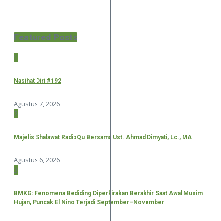
Featured Posts
1
Nasihat Diri #192
Agustus 7, 2026
2
Majelis Shalawat RadioQu Bersama Ust. Ahmad Dimyati, Lc., MA
Agustus 6, 2026
3
BMKG: Fenomena Bediding Diperkirakan Berakhir Saat Awal Musim
Hujan, Puncak El Nino Terjadi September–November