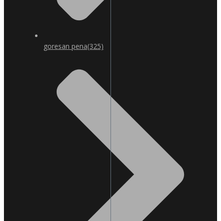
goresan pena
(325)