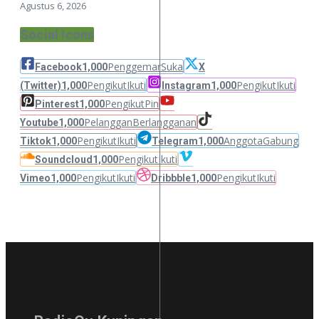
Agustus 6, 2026
Social Icons
Penggemar
Suka
Facebook
1,000
X
Pengikut
Ikuti
Pengikut
Ikuti
(Twitter)
1,000
Instagram
1,000
Pengikut
Pin
Pinterest
1,000
Pelanggan
Berlangganan
Youtube
1,000
Pengikut
Ikuti
Anggota
Gabung
Tiktok
1,000
Telegram
1,000
Pengikut
Ikuti
Soundcloud
1,000
Pengikut
Ikuti
Pengikut
Ikuti
Vimeo
1,000
Dribbble
1,000