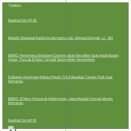
Lewati
Terkini
ke
konten
Nasihat Diri #192
Majelis Shalawat RadioQu Bersama Ust. Ahmad Dimyati, Lc., MA
BMKG: Fenomena Bediding Diperkirakan Berakhir Saat Awal Musim
Hujan, Puncak El Nino Terjadi September–November
Diskatan Kuningan Imbau Petani Tak Paksakan Tanam Padi Saat
Kemarau
BMKG: El Nino Perparah Kekeringan, Jawa Masuki Puncak Musim
Kemarau
Nasihat Diri #191