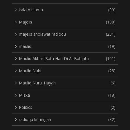
kalam ulama
(99)
Majelis
(198)
majelis sholawat radioqu
(231)
maulid
(19)
Maulid Akbar (Satu Hati Di Al-Bahjah)
(101)
Maulid Nabi
(28)
Maulid Nurul Hayah
(6)
Mizka
(18)
Politics
(2)
radioqu kuningan
(32)