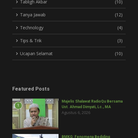
Tabligh Akbar
(10)
Tanya Jawab
(12)
Technology
(4)
Tips & Trik
(3)
Ucapan Selamat
(10)
Featured Posts
Majelis Shalawat RadioQu Bersama
1
Ust. Ahmad Dimyati, Lc., MA
Agustus 6, 2026
BMKG: Fenomena Bediding