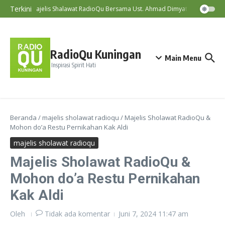
Lewati ke konten
Terkini
Majelis Shalawat RadioQu Bersama Ust. Ahmad Dimyati, Lc., MA
RadioQu Kuningan
Main Menu
Inspirasi Spirit Hati
Beranda
/
majelis sholawat radioqu
/
Majelis Sholawat RadioQu &
Mohon do’a Restu Pernikahan Kak Aldi
majelis sholawat radioqu
Majelis Sholawat RadioQu &
Mohon do’a Restu Pernikahan
Kak Aldi
Oleh
Tidak ada komentar
Juni 7, 2024
11:47 am