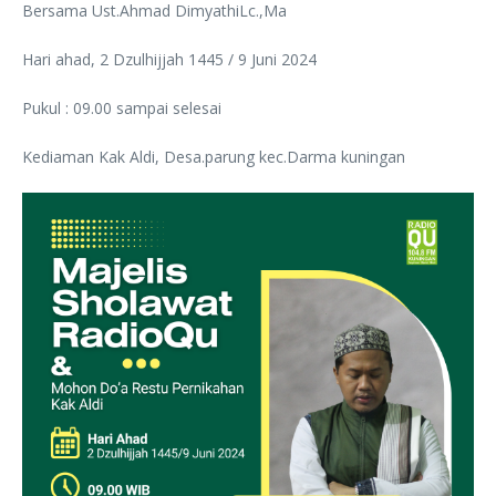
Bersama Ust.Ahmad DimyathiLc.,Ma
Hari ahad, 2 Dzulhijjah 1445 / 9 Juni 2024
Pukul : 09.00 sampai selesai
Kediaman Kak Aldi, Desa.parung kec.Darma kuningan