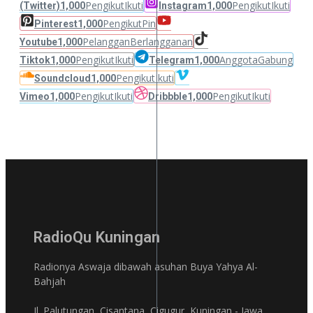
Pengikut
Ikuti
Pengikut
Ikuti
(Twitter)
1,000
Instagram
1,000
Pengikut
Pin
Pinterest
1,000
Pelanggan
Berlangganan
Youtube
1,000
Pengikut
Ikuti
Anggota
Gabung
Tiktok
1,000
Telegram
1,000
Pengikut
Ikuti
Soundcloud
1,000
Pengikut
Ikuti
Pengikut
Ikuti
Vimeo
1,000
Dribbble
1,000
RadioQu Kuningan
Radionya Aswaja dibawah asuhan Buya Yahya Al-
Bahjah
Jl. Palutungan, Cisantana, Cigugur, Kuningan - Jawa