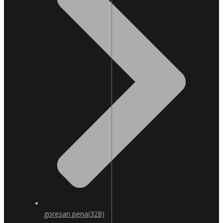
goresan pena
(328)