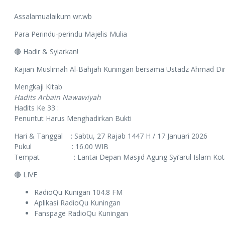
Assalamualaikum wr.wb
Para Perindu-perindu Majelis Mulia
🔴 Hadir & Syiarkan!
Kajian Muslimah Al-Bahjah Kuningan bersama Ustadz Ahmad Dim
Mengkaji Kitab
Hadits Arbain Nawawiyah
Hadits Ke 33 :
Penuntut Harus Menghadirkan Bukti
Hari & Tanggal : Sabtu, 27 Rajab 1447 H / 17 Januari 2026
Pukul : 16.00 WIB
Tempat : Lantai Depan Masjid Agung Syi’arul Islam Kot
🔴 LIVE
RadioQu Kunigan 104.8 FM
Aplikasi RadioQu Kuningan
Fanspage RadioQu Kuningan