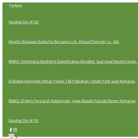
Lewati
Terkini
ke
konten
Nasihat Diri #192
Majelis Shalawat RadioQu Bersama Ust. Ahmad Dimyati, Lc., MA
BMKG: Fenomena Bediding Diperkirakan Berakhir Saat Awal Musim Hujan,
Diskatan Kuningan Imbau Petani Tak Paksakan Tanam Padi Saat Kemarau
BMKG: El Nino Perparah Kekeringan, Jawa Masuki Puncak Musim Kemarau
Nasihat Diri #191