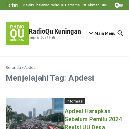
Lewati ke konten
Terkini
Majelis Shalawat RadioQu Bersama Ust. Ahmad Dimyati, Lc., MA
RadioQu Kuningan
Main Menu
Inspirasi Spirit Hati
Beranda
/
Apdesi
Menjelajahi Tag: Apdesi
Informasi
Apdesi Harapkan
Sebelum Pemilu 2024
Revisi UU Desa