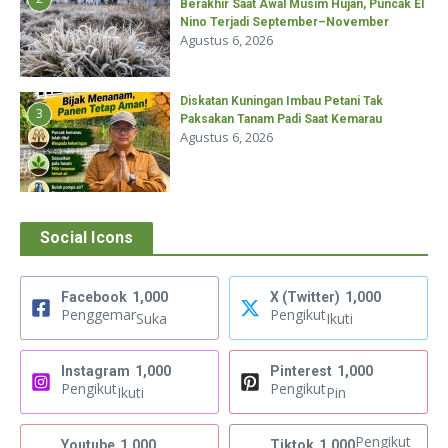
Berakhir Saat Awal Musim Hujan, Puncak El
Nino Terjadi September–November
Agustus 6, 2026
Diskatan Kuningan Imbau Petani Tak
3
Paksakan Tanam Padi Saat Kemarau
Agustus 6, 2026
Social Icons
Facebook
1,000
X (Twitter)
1,000
Penggemar
Pengikut
Suka
Ikuti
Instagram
1,000
Pinterest
1,000
Pengikut
Pengikut
Ikuti
Pin
Pengikut
Youtube
1,000
Tiktok
1,000