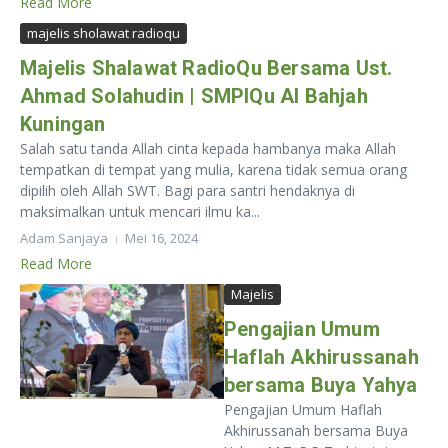
Read More
majelis sholawat radioqu
Majelis Shalawat RadioQu Bersama Ust.
Ahmad Solahudin | SMPIQu Al Bahjah
Kuningan
Salah satu tanda Allah cinta kepada hambanya maka Allah
tempatkan di tempat yang mulia, karena tidak semua orang
dipilih oleh Allah SWT. Bagi para santri hendaknya di
maksimalkan untuk mencari ilmu ka...
Adam Sanjaya
Mei 16, 2024
Read More
Majelis
Pengajian Umum
Haflah Akhirussanah
bersama Buya Yahya
Pengajian Umum Haflah
Akhirussanah bersama Buya