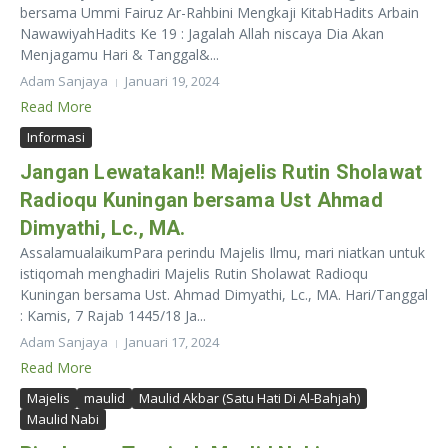
bersama Ummi Fairuz Ar-Rahbini Mengkaji KitabHadits Arbain
NawawiyahHadits Ke 19 : Jagalah Allah niscaya Dia Akan
Menjagamu Hari & Tanggal&...
Adam Sanjaya
Januari 19, 2024
Read More
Informasi
Jangan Lewatakan!! Majelis Rutin Sholawat
Radioqu Kuningan bersama Ust Ahmad
Dimyathi, Lc., MA.
AssalamualaikumPara perindu Majelis Ilmu, mari niatkan untuk
istiqomah menghadiri Majelis Rutin Sholawat Radioqu
Kuningan bersama Ust. Ahmad Dimyathi, Lc., MA. Hari/Tanggal
: Kamis, 7 Rajab 1445/18 Ja...
Adam Sanjaya
Januari 17, 2024
Read More
Majelis
maulid
Maulid Akbar (Satu Hati Di Al-Bahjah)
Maulid Nabi