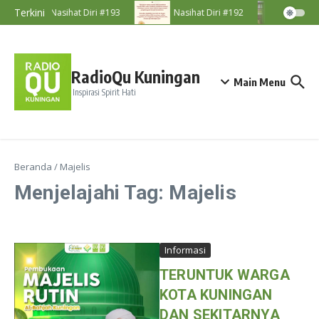
Lewati ke konten
Terkini
Nasihat Diri #193
Nasihat Diri #192
Majeli
RadioQu Kuningan
Main Menu
Inspirasi Spirit Hati
Beranda
/
Majelis
Menjelajahi Tag: Majelis
Informasi
TERUNTUK WARGA
KOTA KUNINGAN
DAN SEKITARNYA