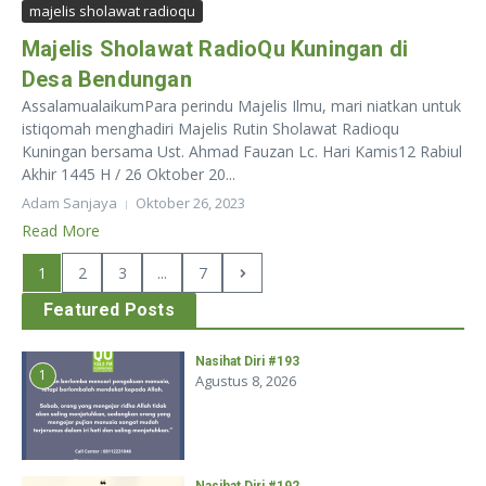
majelis sholawat radioqu
Majelis Sholawat RadioQu Kuningan di
Desa Bendungan
AssalamualaikumPara perindu Majelis Ilmu, mari niatkan untuk
istiqomah menghadiri Majelis Rutin Sholawat Radioqu
Kuningan bersama Ust. Ahmad Fauzan Lc. Hari Kamis12 Rabiul
Akhir 1445 H / 26 Oktober 20...
Adam Sanjaya
Oktober 26, 2023
Read More
1
2
3
...
7
Featured Posts
Nasihat Diri #193
1
Agustus 8, 2026