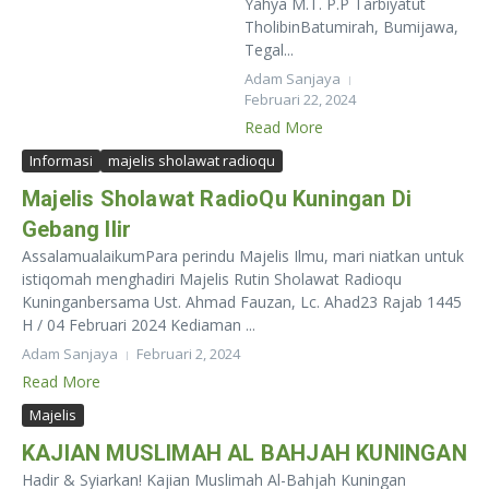
Yahya M.T. P.P Tarbiyatut
TholibinBatumirah, Bumijawa,
Tegal...
Adam Sanjaya
Februari 22, 2024
Read More
Informasi
majelis sholawat radioqu
Majelis Sholawat RadioQu Kuningan Di
Gebang Ilir
AssalamualaikumPara perindu Majelis Ilmu, mari niatkan untuk
istiqomah menghadiri Majelis Rutin Sholawat Radioqu
Kuninganbersama Ust. Ahmad Fauzan, Lc. Ahad23 Rajab 1445
H / 04 Februari 2024 Kediaman ...
Adam Sanjaya
Februari 2, 2024
Read More
Majelis
KAJIAN MUSLIMAH AL BAHJAH KUNINGAN
Hadir & Syiarkan! Kajian Muslimah Al-Bahjah Kuningan