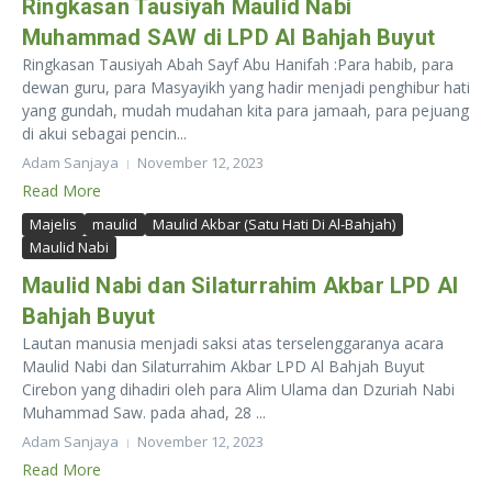
Ringkasan Tausiyah Maulid Nabi
Muhammad SAW di LPD Al Bahjah Buyut
Ringkasan Tausiyah Abah Sayf Abu Hanifah :Para habib, para
dewan guru, para Masyayikh yang hadir menjadi penghibur hati
yang gundah, mudah mudahan kita para jamaah, para pejuang
di akui sebagai pencin...
Adam Sanjaya
November 12, 2023
Read More
Majelis
maulid
Maulid Akbar (Satu Hati Di Al-Bahjah)
Maulid Nabi
Maulid Nabi dan Silaturrahim Akbar LPD Al
Bahjah Buyut
Lautan manusia menjadi saksi atas terselenggaranya acara
Maulid Nabi dan Silaturrahim Akbar LPD Al Bahjah Buyut
Cirebon yang dihadiri oleh para Alim Ulama dan Dzuriah Nabi
Muhammad Saw. pada ahad, 28 ...
Adam Sanjaya
November 12, 2023
Read More