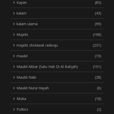
Kajian
(85)
kalam
(43)
kalam ulama
(99)
Majelis
(198)
majelis sholawat radioqu
(231)
maulid
(19)
Maulid Akbar (Satu Hati Di Al-Bahjah)
(101)
Maulid Nabi
(28)
Maulid Nurul Hayah
(6)
Mizka
(18)
Politics
(2)