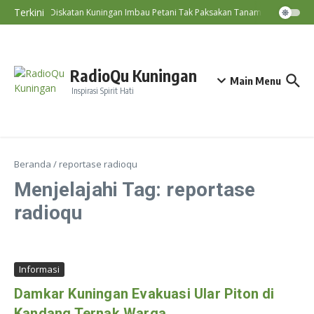
Lewati ke konten
Terkini
Diskatan Kuningan Imbau Petani Tak Paksakan Tanam Padi Saat Ke
RadioQu Kuningan
Main Menu
Inspirasi Spirit Hati
Beranda
/
reportase radioqu
Menjelajahi Tag: reportase
radioqu
Informasi
Damkar Kuningan Evakuasi Ular Piton di
Kandang Ternak Warga