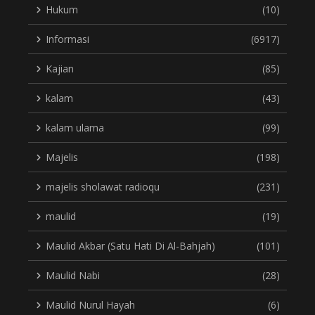
Hukum
(10)
Informasi
(6917)
Kajian
(85)
kalam
(43)
kalam ulama
(99)
Majelis
(198)
majelis sholawat radioqu
(231)
maulid
(19)
Maulid Akbar (Satu Hati Di Al-Bahjah)
(101)
Maulid Nabi
(28)
Maulid Nurul Hayah
(6)