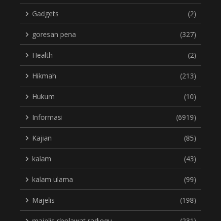
Gadgets
(2)
goresan pena
(327)
Health
(2)
Hikmah
(213)
Hukum
(10)
Informasi
(6919)
Kajian
(85)
kalam
(43)
kalam ulama
(99)
Majelis
(198)
majelis sholawat radioqu
(231)