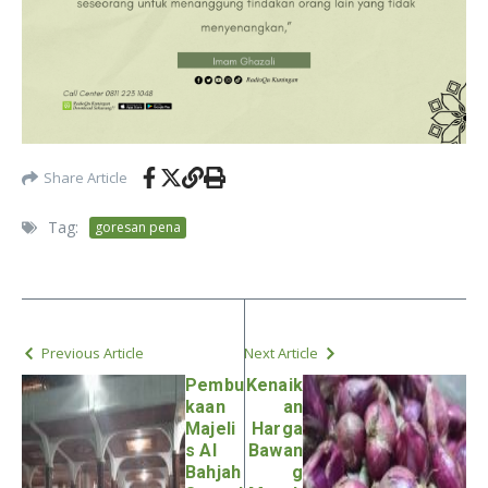
Share Article
Tag:
goresan pena
Previous Article
Next Article
Pembu
Kenaik
kaan
an
Majeli
Harga
s Al
Bawan
Bahjah
g