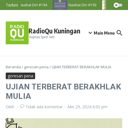
Lewati ke konten
Terkini
Nasihat Diri #194
Nasihat Diri #193
Nasihat
RadioQu Kuningan
Main Menu
Inspirasi Spirit Hati
Beranda
/
goresan pena
/
UJIAN TERBERAT BERAKHLAK MULIA
goresan pena
UJIAN TERBERAT BERAKHLAK
MULIA
Oleh
Tidak ada komentar
Mei 29, 2024
6:05 pm