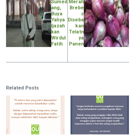
Sumed
Merah
ang,
Brebe
Buya
s
Yahya
Diseba
Ijazah
kan
kan
Telatn
Wirdul
ya
Fatih
Panen
Related Posts