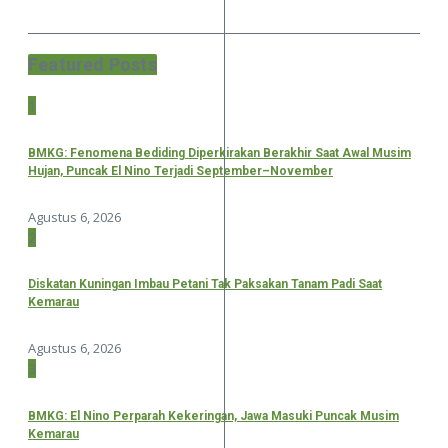
Featured Posts
1
BMKG: Fenomena Bediding Diperkirakan Berakhir Saat Awal Musim
Hujan, Puncak El Nino Terjadi September–November
Agustus 6, 2026
2
Diskatan Kuningan Imbau Petani Tak Paksakan Tanam Padi Saat
Kemarau
Agustus 6, 2026
3
BMKG: El Nino Perparah Kekeringan, Jawa Masuki Puncak Musim
Kemarau