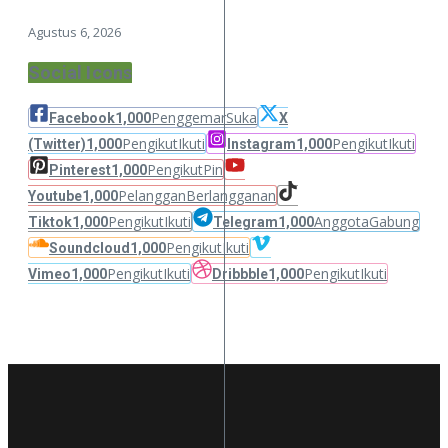
Agustus 6, 2026
Social Icons
Penggemar
Suka
Facebook
1,000
X
Pengikut
Ikuti
Pengikut
Ikuti
(Twitter)
1,000
Instagram
1,000
Pengikut
Pin
Pinterest
1,000
Pelanggan
Berlangganan
Youtube
1,000
Pengikut
Ikuti
Anggota
Gabung
Tiktok
1,000
Telegram
1,000
Pengikut
Ikuti
Soundcloud
1,000
Pengikut
Ikuti
Pengikut
Ikuti
Vimeo
1,000
Dribbble
1,000