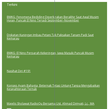
Lewati
Terkini
ke
konten
BMKG: Fenomena Bediding Diperkirakan Berakhir Saat Awal Musim
Hujan, Puncak El Nino Terjadi September–November
Diskatan Kuningan Imbau Petani Tak Paksakan Tanam Padi Saat
Kemarau
BMKG: El Nino Perparah Kekeringan, Jawa Masuki Puncak Musim
Kemarau
Nasihat Diri #191
Konsep Ayam Bahagia, Beternak Tetap Untung Tanpa Mengabaikan
Kesejahteraan Ternak
Majelis Sholawat RadioQu Bersama Ust. Ahmad Dimyati, Lc., MA