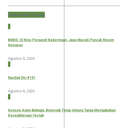
Featured Posts
1
BMKG: El Nino Perparah Kekeringan, Jawa Masuki Puncak Musim
Kemarau
Agustus 6, 2026
2
Nasihat Diri #191
Agustus 6, 2026
3
Konsep Ayam Bahagia, Beternak Tetap Untung Tanpa Mengabaikan
Kesejahteraan Ternak