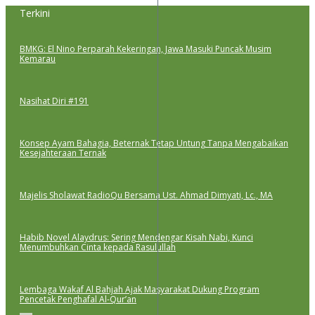
Lewati
Terkini
ke
konten
BMKG: El Nino Perparah Kekeringan, Jawa Masuki Puncak Musim
Kemarau
Nasihat Diri #191
Konsep Ayam Bahagia, Beternak Tetap Untung Tanpa Mengabaikan
Kesejahteraan Ternak
Majelis Sholawat RadioQu Bersama Ust. Ahmad Dimyati, Lc., MA
Habib Novel Alaydrus: Sering Mendengar Kisah Nabi, Kunci
Menumbuhkan Cinta kepada Rasulullah
Lembaga Wakaf Al Bahjah Ajak Masyarakat Dukung Program
Pencetak Penghafal Al-Qur’an