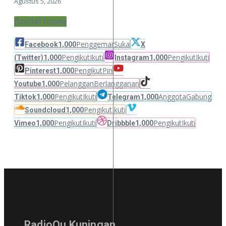
Agustus 5, 2026
Social Icons
Penggemar
Suka
Facebook
1,000
X
Pengikut
Ikuti
Pengikut
Ikuti
(Twitter)
1,000
Instagram
1,000
Pengikut
Pin
Pinterest
1,000
Pelanggan
Berlangganan
Youtube
1,000
Pengikut
Ikuti
Anggota
Gabung
Tiktok
1,000
Telegram
1,000
Pengikut
Ikuti
Soundcloud
1,000
Pengikut
Ikuti
Pengikut
Ikuti
Vimeo
1,000
Dribbble
1,000
RadioQu Kuningan