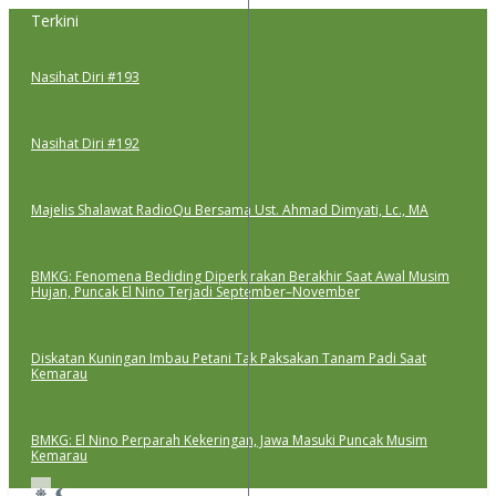
Lewati
Terkini
ke
konten
Nasihat Diri #193
Nasihat Diri #192
Majelis Shalawat RadioQu Bersama Ust. Ahmad Dimyati, Lc., MA
BMKG: Fenomena Bediding Diperkirakan Berakhir Saat Awal Musim
Hujan, Puncak El Nino Terjadi September–November
Diskatan Kuningan Imbau Petani Tak Paksakan Tanam Padi Saat
Kemarau
BMKG: El Nino Perparah Kekeringan, Jawa Masuki Puncak Musim
Kemarau