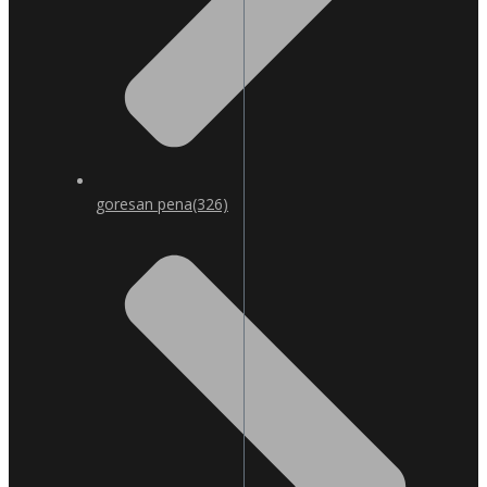
goresan pena
(326)