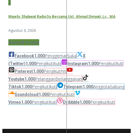
3
Majelis Shalawat RadioQu Bersama Ust. Ahmad Dimyati, Lc., MA
Agustus 6, 2026
Social Icons
Penggemar
Suka
Facebook
1,000
X
Pengikut
Ikuti
Pengikut
Ikuti
(Twitter)
1,000
Instagram
1,000
Pengikut
Pin
Pinterest
1,000
Pelanggan
Berlangganan
Youtube
1,000
Pengikut
Ikuti
Anggota
Gabung
Tiktok
1,000
Telegram
1,000
Pengikut
Ikuti
Soundcloud
1,000
Pengikut
Ikuti
Pengikut
Ikuti
Vimeo
1,000
Dribbble
1,000