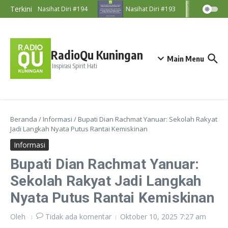
Lewati ke konten
Terkini
Nasihat Diri #194
Nasihat Diri #193
Nasih
RadioQu Kuningan
Main Menu
Inspirasi Spirit Hati
Beranda
/
Informasi
/
Bupati Dian Rachmat Yanuar: Sekolah Rakyat
Jadi Langkah Nyata Putus Rantai Kemiskinan
Informasi
Bupati Dian Rachmat Yanuar:
Sekolah Rakyat Jadi Langkah
Nyata Putus Rantai Kemiskinan
Oleh
Tidak ada komentar
Oktober 10, 2025
7:27 am