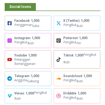
Social Icons
Facebook
1,000
X (Twitter)
1,000
Penggemar
Pengikut
Suka
Ikuti
Instagram
1,000
Pinterest
1,000
Pengikut
Pengikut
Ikuti
Pin
Pengikut
Youtube
1,000
Tiktok
1,000
Pelanggan
Ikuti
Berlangganan
Telegram
1,000
Soundcloud
1,000
Anggota
Pengikut
Gabung
Ikuti
Pengikut
Vimeo
1,000
Dribbble
1,000
Pengikut
Ikuti
Ikuti