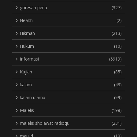
goresan pena
(327)
Health
(2)
Hikmah
(213)
Hukum
(10)
Informasi
(6919)
Kajian
(85)
kalam
(43)
kalam ulama
(99)
Majelis
(198)
majelis sholawat radioqu
(231)
maulid
(19)