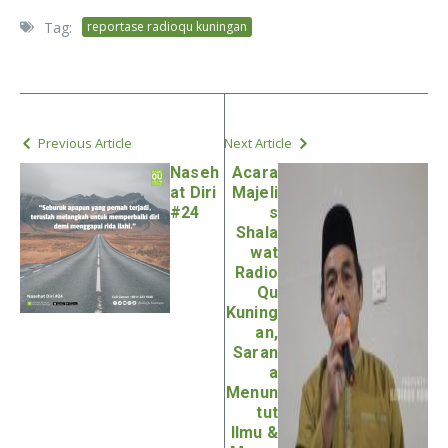
Tag:
reportase radioqu kuningan
Previous Article
Next Article
Naseh
Acara
at Diri
Majeli
#24
s
Shala
wat
Radio
Qu
Kuning
an,
Saran
a
Menun
tut
Ilmu &