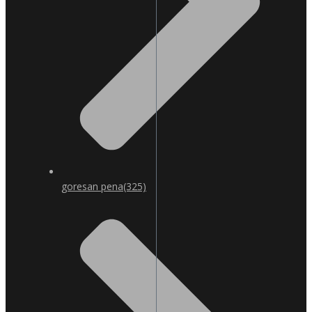
goresan pena
(325)