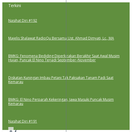
Lewati
Terkini
ke
konten
Nasihat Diri #192
Majelis Shalawat RadioQu Bersama Ust. Ahmad Dimyati, Lc., MA
BMKG: Fenomena Bediding Diperkirakan Berakhir Saat Awal Musim
Hujan, Puncak El Nino Terjadi September–November
Diskatan Kuningan Imbau Petani Tak Paksakan Tanam Padi Saat
Kemarau
BMKG: El Nino Perparah Kekeringan, Jawa Masuki Puncak Musim
Kemarau
Nasihat Diri #191