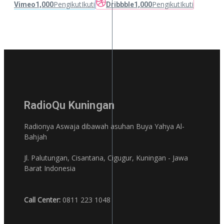
Pengikut
Ikuti
Pengikut
Ikuti
Vimeo
1,000
Dribbble
1,000
RadioQu Kuningan
Radionya Aswaja dibawah asuhan Buya Yahya Al-
Bahjah
Jl. Palutungan, Cisantana, Cigugur, Kuningan - Jawa
Barat Indonesia
Call Center:
0811 223 1048