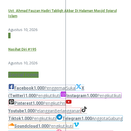
Ust. Ahmad Fauzan Hadiri Tabligh Akbar Di Halaman Masjid Syiarul
Islam
Agustus 10, 2026
3
Nasihat Diri #195
Agustus 10, 2026
Social Icons
Penggemar
Suka
Facebook
1,000
X
Pengikut
Ikuti
Pengikut
Ikuti
(Twitter)
1,000
Instagram
1,000
Pengikut
Pin
Pinterest
1,000
Pelanggan
Berlangganan
Youtube
1,000
Pengikut
Ikuti
Anggota
Gabung
Tiktok
1,000
Telegram
1,000
Pengikut
Ikuti
Soundcloud
1,000