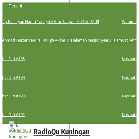
Lewati
Terkini
ke
konten
p Kuningan Hadiri Tabligh Akbar Sambut HUT ke-81 RI
Wabup Kuni
 Ahmad Fauzan Hadiri Tabligh Akbar Di Halaman Masjid Syiarul Islam
Ust. Ahmad
hat Diri #195
Nasihat Di
hat Diri #194
Nasihat Di
hat Diri #193
Nasihat Di
hat Diri #192
Nasihat Di
RadioQu Kuningan