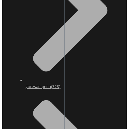
goresan pena
(328)