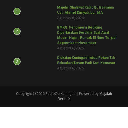
Majelis Shalawat RadioQu Bersama
1
Ust. Ahmad Dimyati, Lc., MA
Agustus 6, 2026
BMKG: Fenomena Bediding
2
Diperkirakan Berakhir Saat Awal
Musim Hujan, Puncak El Nino Terjadi
September–November
Agustus 6, 2026
Diskatan Kuningan Imbau Petani Tak
3
Paksakan Tanam Padi Saat Kemarau
Agustus 6, 2026
Copyright © 2026 RadioQu Kuningan | Powered by
Majalah
Berita X