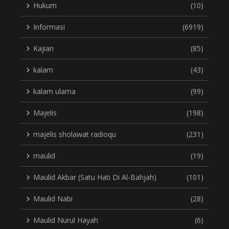
Hukum
(10)
Informasi
(6919)
Kajian
(85)
kalam
(43)
kalam ulama
(99)
Majelis
(198)
majelis sholawat radioqu
(231)
maulid
(19)
Maulid Akbar (Satu Hati Di Al-Bahjah)
(101)
Maulid Nabi
(28)
Maulid Nurul Hayah
(6)