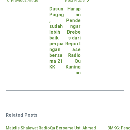
Previous Article
Next Article
Dusun
Harap
Pugag
an
,
Pende
sudah
ngar
lebih
Brebe
baik
s dari
perjua
Report
ngan
ase
bersa
Radio
ma 21
Qu
KK
Kuning
an
Related Posts
Majelis Shalawat RadioQu Bersama Ust. Ahmad
BMKG: Feno