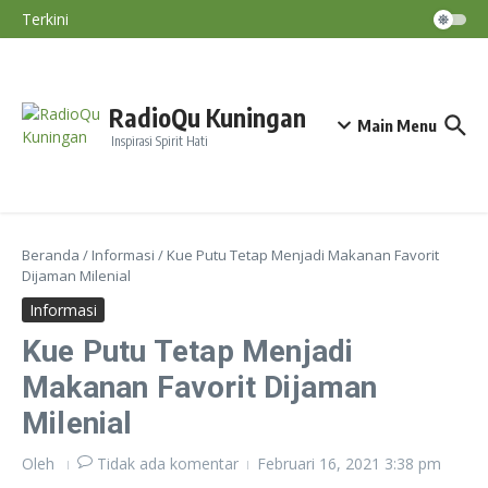
Paksakan Tanam Padi Saat Kemarau
Lewati ke konten
Terkini
BMKG: El Nino Perparah Kekeringan, Jawa
Masuki Puncak Musim Kemarau
Nasihat Diri #191
Konsep Ayam Bahagia, Beternak Tetap
Untung Tanpa Mengabaikan Kesejahteraan
Ternak
RadioQu Kuningan
Main Menu
Inspirasi Spirit Hati
Beranda
/
Informasi
/
Kue Putu Tetap Menjadi Makanan Favorit
Dijaman Milenial
Informasi
Kue Putu Tetap Menjadi
Makanan Favorit Dijaman
Milenial
Oleh
Tidak ada komentar
Februari 16, 2021
3:38 pm