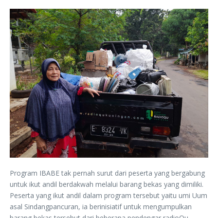
Program IBABE tak pernah surut dari peserta yang bergabung
untuk ikut andil berdakwah melalui barang bekas yang dimiliki.
Peserta yang ikut andil dalam program tersebut yaitu umi Uum
asal Sindangpancuran, ia berinisiatif untuk mengumpulkan
barang bekas tersebut dari beberapa pendengar radioQu