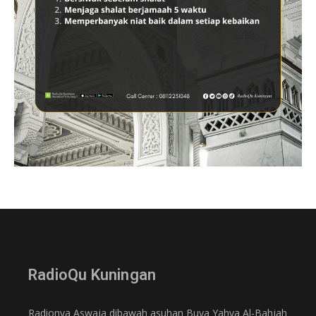
RadioQu Kuningan
Radionya Aswaja dibawah asuhan Buya Yahya Al-Bahjah