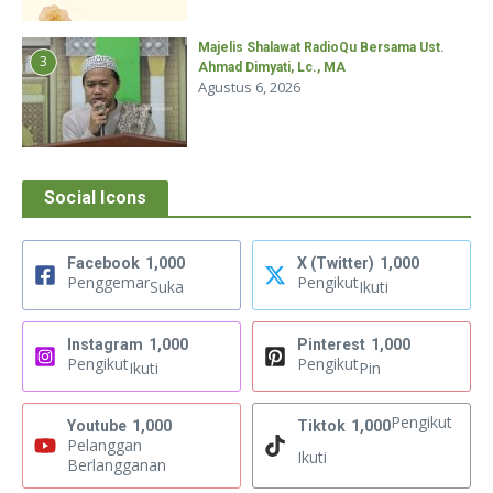
Majelis Shalawat RadioQu Bersama Ust.
3
Ahmad Dimyati, Lc., MA
Agustus 6, 2026
Social Icons
Facebook
1,000
X (Twitter)
1,000
Penggemar
Pengikut
Suka
Ikuti
Instagram
1,000
Pinterest
1,000
Pengikut
Pengikut
Ikuti
Pin
Pengikut
Youtube
1,000
Tiktok
1,000
Pelanggan
Ikuti
Berlangganan