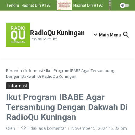
Lewati ke konten
Terkini
Nasihat Diri #193
Nasihat Diri #192
Majeli
RadioQu Kuningan
Main Menu
Inspirasi Spirit Hati
Beranda
/
Informasi
/
Ikut Program IBABE Agar Tersambung
Dengan Dakwah Di RadioQu Kuningan
Informasi
Ikut Program IBABE Agar
Tersambung Dengan Dakwah Di
RadioQu Kuningan
Oleh
Tidak ada komentar
November 5, 2024
12:32 pm