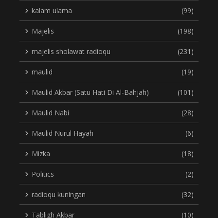
kalam ulama
(99)
Majelis
(198)
majelis sholawat radioqu
(231)
maulid
(19)
Maulid Akbar (Satu Hati Di Al-Bahjah)
(101)
Maulid Nabi
(28)
Maulid Nurul Hayah
(6)
Mizka
(18)
Politics
(2)
radioqu kuningan
(32)
Tabligh Akbar
(10)