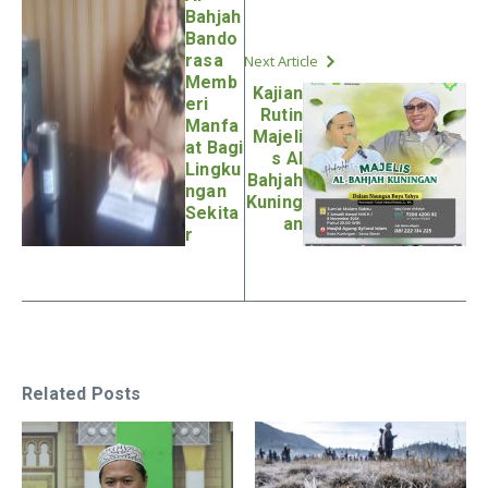
Bahjah
Bando
rasa
Next Article
Memb
Kajian
eri
Rutin
Manfa
Majeli
at Bagi
s Al
Lingku
Bahjah
ngan
Kuning
Sekita
an
r
Related Posts