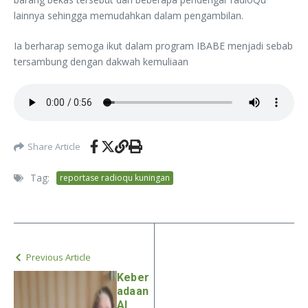
lainnya sehingga memudahkan dalam pengambilan.
Ia berharap semoga ikut dalam program IBABE menjadi sebab
tersambung dengan dakwah kemuliaan
Share Article
Tag:
reportase radioqu kuningan
Previous Article
Keber
adaan
Al