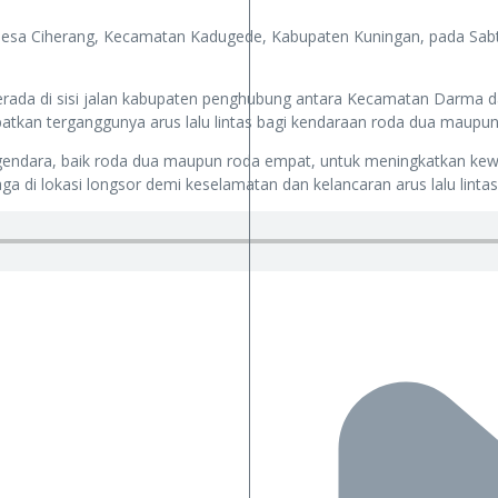
a Ciherang, Kecamatan Kadugede, Kabupaten Kuningan, pada Sabtu (5/
erada di sisi jalan kabupaten penghubung antara Kecamatan Darma d
tkan terganggunya arus lalu lintas bagi kendaraan roda dua maupu
ndara, baik roda dua maupun roda empat, untuk meningkatkan kewas
a di lokasi longsor demi keselamatan dan kelancaran arus lalu lintas