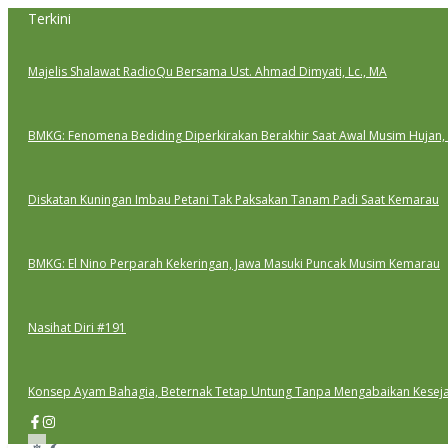
Lewati
Terkini
ke
konten
Majelis Shalawat RadioQu Bersama Ust. Ahmad Dimyati, Lc., MA
BMKG: Fenomena Bediding Diperkirakan Berakhir Saat Awal Musim Hujan,
Diskatan Kuningan Imbau Petani Tak Paksakan Tanam Padi Saat Kemarau
BMKG: El Nino Perparah Kekeringan, Jawa Masuki Puncak Musim Kemarau
Nasihat Diri #191
Konsep Ayam Bahagia, Beternak Tetap Untung Tanpa Mengabaikan Kesej