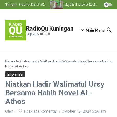
Lewati ke konten
Terkini
Nasihat Diri #192
Majelis Shalawat RadioQu Bersama U
RadioQu Kuningan
Main Menu
Inspirasi Spirit Hati
Beranda
/
Informasi
/
Niatkan Hadir Walimatul Ursy Bersama Habib
Novel AL-Athos
Informasi
Niatkan Hadir Walimatul Ursy
Bersama Habib Novel AL-
Athos
Oleh
Tidak ada komentar
Oktober 18, 2024
5:56 am