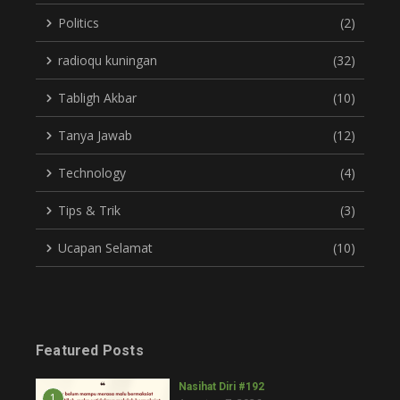
Politics
(2)
radioqu kuningan
(32)
Tabligh Akbar
(10)
Tanya Jawab
(12)
Technology
(4)
Tips & Trik
(3)
Ucapan Selamat
(10)
Featured Posts
Nasihat Diri #192
1