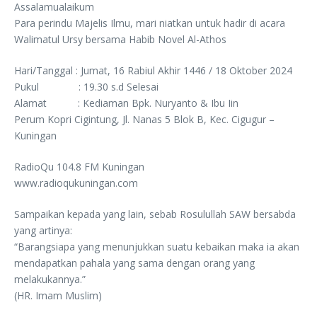
Assalamualaikum
Para perindu Majelis Ilmu, mari niatkan untuk hadir di acara
Walimatul Ursy bersama Habib Novel Al-Athos
Hari/Tanggal : Jumat, 16 Rabiul Akhir 1446 / 18 Oktober 2024
Pukul : 19.30 s.d Selesai
Alamat : Kediaman Bpk. Nuryanto & Ibu Iin
Perum Kopri Cigintung, Jl. Nanas 5 Blok B, Kec. Cigugur –
Kuningan
RadioQu 104.8 FM Kuningan
www.radioqukuningan.com
Sampaikan kepada yang lain, sebab Rosulullah SAW bersabda
yang artinya:
“Barangsiapa yang menunjukkan suatu kebaikan maka ia akan
mendapatkan pahala yang sama dengan orang yang
melakukannya.”
(HR. Imam Muslim)