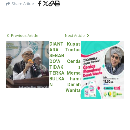
Share Article
Previous Article
Next Article
DIANT
Kupas
ARA
Tuntas
SEBAB
:
DO’A
Cerda
TIDAK
s
TERKA
Mema
BULKA
hami
N
Darah
Wanita
!