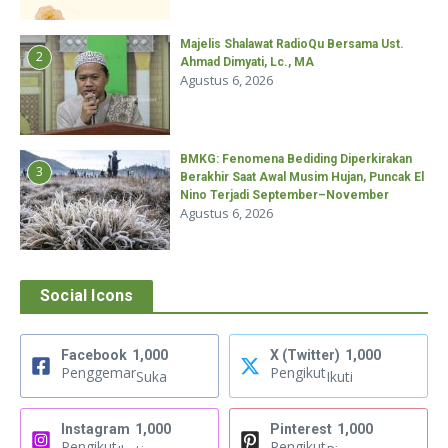
Majelis Shalawat RadioQu Bersama Ust.
2
Ahmad Dimyati, Lc., MA
Agustus 6, 2026
BMKG: Fenomena Bediding Diperkirakan
3
Berakhir Saat Awal Musim Hujan, Puncak El
Nino Terjadi September–November
Agustus 6, 2026
Social Icons
Facebook
1,000
X (Twitter)
1,000
Penggemar
Pengikut
Suka
Ikuti
Instagram
1,000
Pinterest
1,000
Pengikut
Pengikut