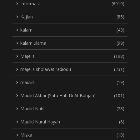
Informasi
(6919)
Kajian
(85)
kalam
(43)
kalam ulama
(99)
Majelis
(198)
majelis sholawat radioqu
(231)
maulid
(19)
Maulid Akbar (Satu Hati Di Al-Bahjah)
(101)
Maulid Nabi
(28)
Maulid Nurul Hayah
(6)
Mizka
(18)