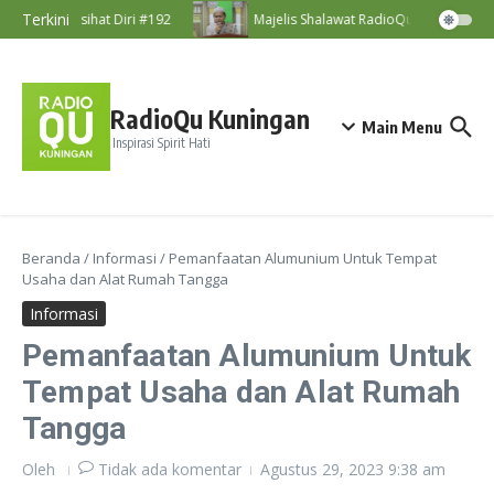
Lewati ke konten
Terkini
Nasihat Diri #192
Majelis Shalawat RadioQu Bersama Ust.
RadioQu Kuningan
Main Menu
Inspirasi Spirit Hati
Beranda
/
Informasi
/
Pemanfaatan Alumunium Untuk Tempat
Usaha dan Alat Rumah Tangga
Informasi
Pemanfaatan Alumunium Untuk
Tempat Usaha dan Alat Rumah
Tangga
Oleh
Tidak ada komentar
Agustus 29, 2023
9:38 am