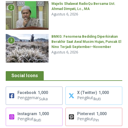
Majelis Shalawat RadioQu Bersama Ust.
2
Ahmad Dimyati, Lc., MA
Agustus 6, 2026
BMKG: Fenomena Bediding Diperkirakan
3
Berakhir Saat Awal Musim Hujan, Puncak El
Nino Terjadi September–November
Agustus 6, 2026
Social Icons
Facebook
1,000
X (Twitter)
1,000
Penggemar
Pengikut
Suka
Ikuti
Instagram
1,000
Pinterest
1,000
Pengikut
Pengikut
Ikuti
Pin