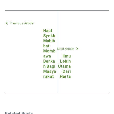
Previous Article
Haul
Syekh
Muhib
bat
Next Article
Memb
awa
Ilmu
Berka
Lebih
h Bagi
Utama
Masya
Dari
rakat
Harta
Related Posts