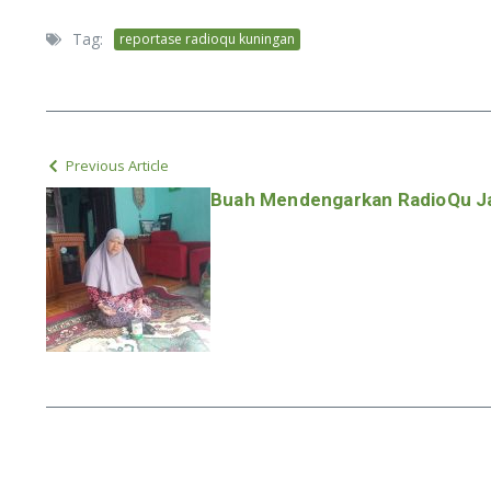
Tag:
reportase radioqu kuningan
Previous Article
Buah Mendengarkan RadioQu J