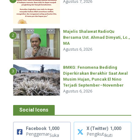
Agustus 7, 2026
Majelis Shalawat RadioQu
2
Bersama Ust. Ahmad Dimyati, Lc.,
MA
Agustus 6, 2026
BMKG: Fenomena Bediding
3
Diperkirakan Berakhir Saat Awal
Musim Hujan, Puncak El Nino
Terjadi September–November
Agustus 6, 2026
Social Icons
Facebook
1,000
X (Twitter)
1,000
Penggemar
Pengikut
Suka
Ikuti