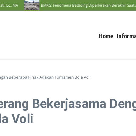
 MA
BMKG: Fenomena Bediding Diperkirakan Berakhir Saat Awal M
Home
Informa
gan Beberapa Pihak Adakan Turnamen Bola Voli
erang Bekerjasama Den
a Voli