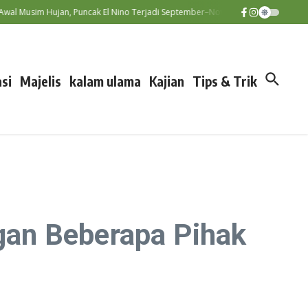
usim Hujan, Puncak El Nino Terjadi September–November
Diskatan
si
Majelis
kalam ulama
Kajian
Tips & Trik
gan Beberapa Pihak