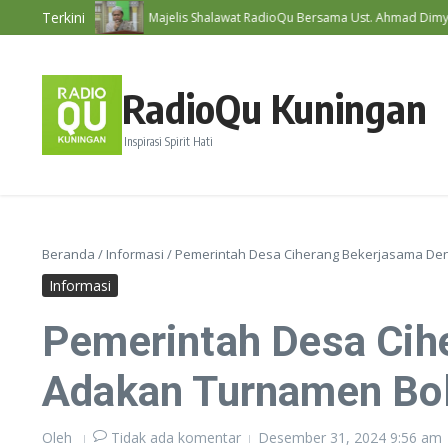
Lewati ke konten
Terkini
i #192
Majelis Shalawat RadioQu Bersama Ust. Ahmad Dimyati, Lc.,
RadioQu Kuningan
Inspirasi Spirit Hati
Beranda
/
Informasi
/
Pemerintah Desa Ciherang Bekerjasama Den
Informasi
Pemerintah Desa Cih
Adakan Turnamen Bol
Oleh
Tidak ada komentar
Desember 31, 2024
9:56 am