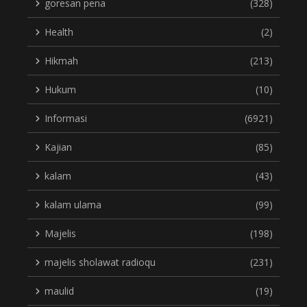
goresan pena
(328)
Health
(2)
Hikmah
(213)
Hukum
(10)
Informasi
(6921)
Kajian
(85)
kalam
(43)
kalam ulama
(99)
Majelis
(198)
majelis sholawat radioqu
(231)
maulid
(19)