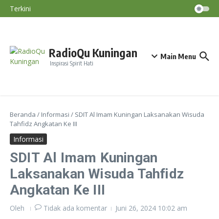
Lewati ke konten
Nasihat Diri #195
Terkini
Nasihat Diri #194
Nasihat Diri #193
Nasihat Diri #192
RadioQu Kuningan
Main Menu
Inspirasi Spirit Hati
Beranda
/
Informasi
/
SDIT Al Imam Kuningan Laksanakan Wisuda
Tahfidz Angkatan Ke III
Informasi
SDIT Al Imam Kuningan
Laksanakan Wisuda Tahfidz
Angkatan Ke III
Oleh
Tidak ada komentar
Juni 26, 2024
10:02 am