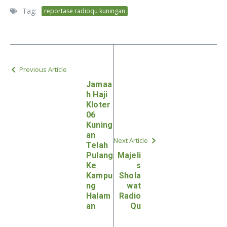
Tag:
reportase radioqu kuningan
Previous Article
Jamaa
h Haji
Kloter
06
Kuning
an
Next Article
Telah
Pulang
Majeli
Ke
s
Kampu
Shola
ng
wat
Halam
Radio
an
Qu