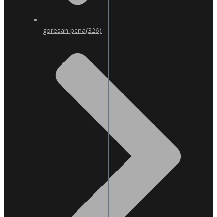
goresan pena
(326)