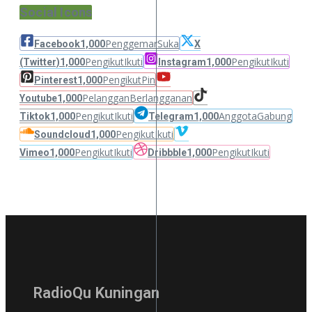
Social Icons
Penggemar
Suka
Facebook
1,000
X
Pengikut
Ikuti
Pengikut
Ikuti
(Twitter)
1,000
Instagram
1,000
Pengikut
Pin
Pinterest
1,000
Pelanggan
Berlangganan
Youtube
1,000
Pengikut
Ikuti
Anggota
Gabung
Tiktok
1,000
Telegram
1,000
Pengikut
Ikuti
Soundcloud
1,000
Pengikut
Ikuti
Pengikut
Ikuti
Vimeo
1,000
Dribbble
1,000
RadioQu Kuningan