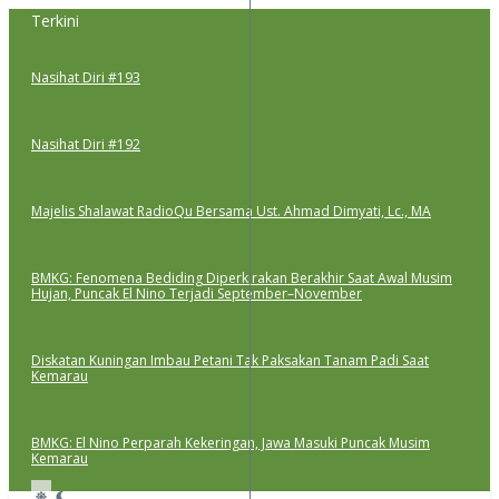
Lewati
Terkini
ke
konten
Nasihat Diri #193
Nasihat Diri #192
Majelis Shalawat RadioQu Bersama Ust. Ahmad Dimyati, Lc., MA
BMKG: Fenomena Bediding Diperkirakan Berakhir Saat Awal Musim
Hujan, Puncak El Nino Terjadi September–November
Diskatan Kuningan Imbau Petani Tak Paksakan Tanam Padi Saat
Kemarau
BMKG: El Nino Perparah Kekeringan, Jawa Masuki Puncak Musim
Kemarau