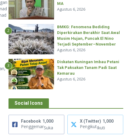
ngan
MA
mmad
Agustus 6, 2026
mad
BMKG: Fenomena Bediding
2
Diperkirakan Berakhir Saat Awal
Musim Hujan, Puncak El Nino
Terjadi September–November
Agustus 6, 2026
Diskatan Kuningan Imbau Petani
3
Tak Paksakan Tanam Padi Saat
an,
Kemarau
Agustus 6, 2026
Social Icons
Facebook
1,000
X (Twitter)
1,000
Penggemar
Pengikut
Suka
Ikuti