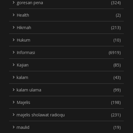
goresan pena
(324)
Health
(2)
Hikmah
(213)
Hukum
(10)
Informasi
(6919)
Kajian
(85)
kalam
(43)
kalam ulama
(99)
Majelis
(198)
majelis sholawat radioqu
(231)
maulid
(19)