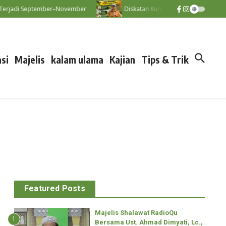
jadi September–November
Diskatan Kuningan Imbau Petani Tak Pa
si
Majelis
kalam ulama
Kajian
Tips & Trik
Featured Posts
Majelis Shalawat RadioQu
1
Bersama Ust. Ahmad Dimyati, Lc.,