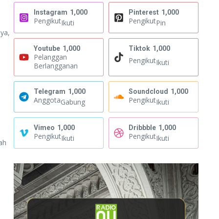
Instagram
1,000
Pinterest
1,000
Pengikut
Pengikut
Ikuti
Pin
ya,
Youtube
1,000
Tiktok
1,000
Pelanggan
Pengikut
Ikuti
Berlangganan
Telegram
1,000
Soundcloud
1,000
Anggota
Pengikut
Gabung
Ikuti
Vimeo
1,000
Dribbble
1,000
Pengikut
Pengikut
Ikuti
Ikuti
ah