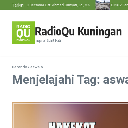
Lewati ke konten
Terkini
awat RadioQu Bersama Ust. Ahmad Dimyati, Lc., MA
BMKG: Fenomena
RadioQu Kuningan
Inspirasi Spirit Hati
Beranda
/
aswaja
Menjelajahi Tag: asw