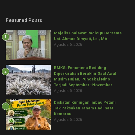
Featured Posts
Majelis Shalawat RadioQu Bersama
1
Ust. Ahmad Dimyati, Lc., MA
Agustus 6, 2026
BMKG: Fenomena Bediding
2
Diperkirakan Berakhir Saat Awal
Musim Hujan, Puncak El Nino
Terjadi September–November
Agustus 6, 2026
Diskatan Kuningan Imbau Petani
3
Tak Paksakan Tanam Padi Saat
Kemarau
Agustus 6, 2026