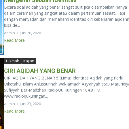
Bicara soal aqidah yang benar sangat sulit jika disampaikan hanya
dalam ceramah yang singkat atau dalam pertemuan sesaat. Tapi
dengan menyadari dan memahami identitas diri kebenaran aqidahn
bisa de...
admin
Juni 26, 2020
Read More
Hikmah
Kajian
CIRI AQIDAH YANG BENAR
CIRI AQIDAH YANG BENAR 5 (Lima) Identitas Aqidah yang Perlu
Diketahui Islam Ahlussunnah wal-Jamaah Asy’ariyah atau Maturidiy
Sufiyyah Ber-Madzhab RadioQu Kuningan 104.8 FM
www.radioqukuningan....
admin
Juni 23, 2020
Read More