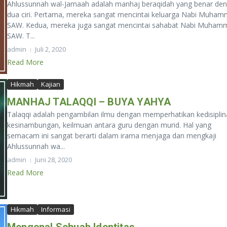
Ahlussunnah wal-Jamaah adalah manhaj beraqidah yang benar de
dua ciri. Pertama, mereka sangat mencintai keluarga Nabi Muha
SAW. Kedua, mereka juga sangat mencintai sahabat Nabi Muham
SAW. T...
admin
Juli 2, 2020
Read More
Hikmah
Kajian
MANHAJ TALAQQI – BUYA YAHYA
Talaqqi adalah pengambilan ilmu dengan memperhatikan kedisiplin
kesinambungan, keilmuan antara guru dengan murid. Hal yang
semacam ini sangat berarti dalam irama menjaga dan mengkaji
Ahlussunnah wa...
admin
Juni 28, 2020
Read More
Hikmah
Informasi
Mengenal Sebuah Identitas