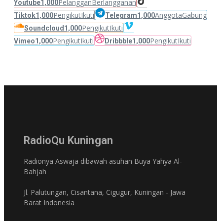
Pelanggan
Berlangganan
Youtube
1,000
Pengikut
Ikuti
Anggota
Gabung
Tiktok
1,000
Telegram
1,000
Pengikut
Ikuti
Soundcloud
1,000
Pengikut
Ikuti
Pengikut
Ikuti
Vimeo
1,000
Dribbble
1,000
RadioQu Kuningan
Radionya Aswaja dibawah asuhan Buya Yahya Al-
Bahjah
Jl. Palutungan, Cisantana, Cigugur, Kuningan - Jawa
Barat Indonesia