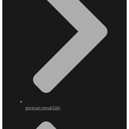
goresan pena
(326)