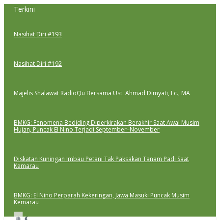
Lewati
Terkini
ke
konten
Nasihat Diri #193
Nasihat Diri #192
Majelis Shalawat RadioQu Bersama Ust. Ahmad Dimyati, Lc., MA
BMKG: Fenomena Bediding Diperkirakan Berakhir Saat Awal Musim
Hujan, Puncak El Nino Terjadi September–November
Diskatan Kuningan Imbau Petani Tak Paksakan Tanam Padi Saat
Kemarau
BMKG: El Nino Perparah Kekeringan, Jawa Masuki Puncak Musim
Kemarau