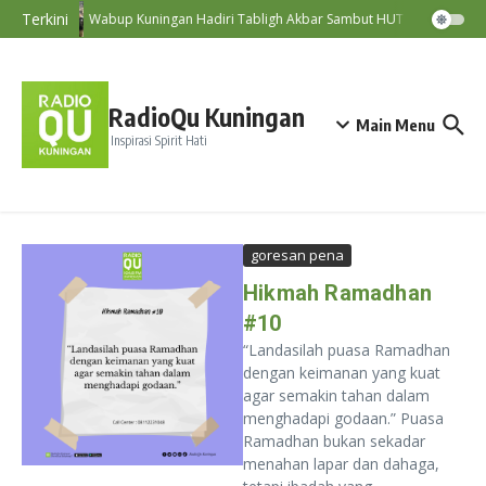
Lewati ke konten
Terkini
Wabup Kuningan Hadiri Tabligh Akbar Sambut HUT ke-81 RI
RadioQu Kuningan
Main Menu
Inspirasi Spirit Hati
goresan pena
Hikmah Ramadhan
#10
“Landasilah puasa Ramadhan
dengan keimanan yang kuat
agar semakin tahan dalam
menghadapi godaan.” Puasa
Ramadhan bukan sekadar
menahan lapar dan dahaga,