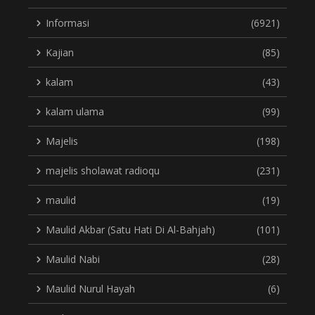
Informasi
(6921)
Kajian
(85)
kalam
(43)
kalam ulama
(99)
Majelis
(198)
majelis sholawat radioqu
(231)
maulid
(19)
Maulid Akbar (Satu Hati Di Al-Bahjah)
(101)
Maulid Nabi
(28)
Maulid Nurul Hayah
(6)